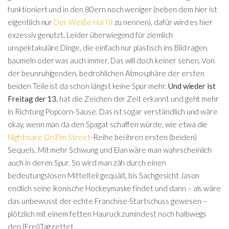
funktioniert und in den 80ern noch weniger (neben dem hier ist
eigentlich nur
Der Weiße Hai III
zu nennen), dafür wird es hier
exzessiv genutzt. Leider überwiegend für ziemlich
unspektakuläre Dinge, die einfach nur plastisch ins Bild ragen,
baumeln oder was auch immer. Das will doch keiner sehen. Von
der beunruhigenden, bedrohlichen Atmosphäre der ersten
beiden Teile ist da schon längst keine Spur mehr.
Und wieder ist
Freitag der 13.
hat die Zeichen der Zeit erkannt und geht mehr
in Richtung Popcorn-Sause. Das ist sogar verständlich und wäre
okay, wenn man da den Spagat schaffen würde, wie etwa die
Nightmare On Elm Street
-Reihe bei ihren ersten (beiden)
Sequels. Mit mehr Schwung und Elan wäre man wahrscheinlich
auch in deren Spur. So wird man zäh durch einen
bedeutungslosen Mittelteil gequält, bis Sachgesicht Jason
endlich seine ikonische Hockeymaske findet und dann – als wäre
das unbewusst der echte Franchise-Startschuss gewesen –
plötzlich mit einem fetten Hauruck zumindest noch halbwegs
den (Frei)Tag rettet.