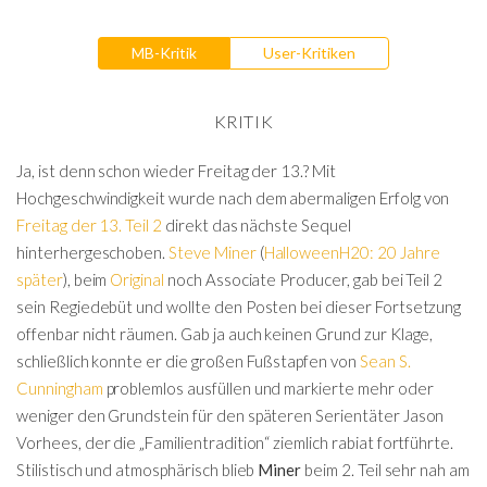
MB-Kritik
User-Kritiken
KRITIK
Ja, ist denn schon wieder Freitag der 13.? Mit
Hochgeschwindigkeit wurde nach dem abermaligen Erfolg von
Freitag der 13. Teil 2
direkt das nächste Sequel
hinterhergeschoben.
Steve Miner
(
HalloweenH20: 20 Jahre
später
), beim
Original
noch Associate Producer, gab bei Teil 2
sein Regiedebüt und wollte den Posten bei dieser Fortsetzung
offenbar nicht räumen. Gab ja auch keinen Grund zur Klage,
schließlich konnte er die großen Fußstapfen von
Sean S.
Cunningham
problemlos ausfüllen und markierte mehr oder
weniger den Grundstein für den späteren Serientäter Jason
Vorhees, der die „Familientradition“ ziemlich rabiat fortführte.
Stilistisch und atmosphärisch blieb
Miner
beim 2. Teil sehr nah am