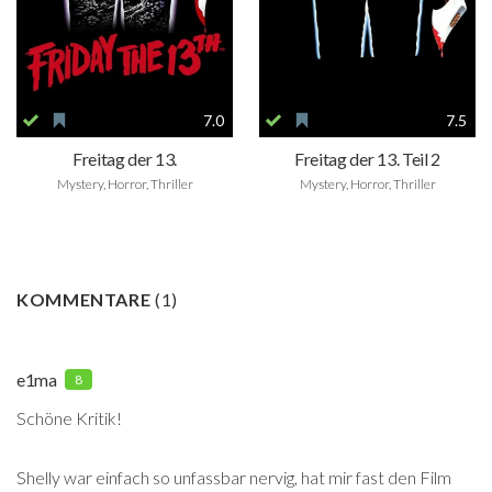
7.0
7.5
Freitag der 13.
Freitag der 13. Teil 2
Mystery, Horror, Thriller
Mystery, Horror, Thriller
KOMMENTARE
(
1
)
e1ma
8
Schöne Kritik!
Shelly war einfach so unfassbar nervig, hat mir fast den Film