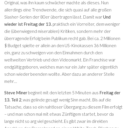
Original, was ihn kaum schwächer machte als dieses. Nun
allerdings eine Trendwende, die sich quasi auf alle großen
Slasher-Serien der 80er übertragen lässt. Damit war
Und
wieder ist Freitag der 13.
praktisch ein Vorreiter, dem weniger
die (überwiegend miserablen) Kritiken, sondern mehr der
überragende Erfolg beim Publikum recht gab. Bei ca. 2 Millionen
$ Budget spielte er allein an den US-Kinokassen 36 Millionen
ein, ganz zu schweigen von den Einnahmen durch den
weltweiten Vertrieb und den Videomarkt. Ein Franchise war
endgültig geboren, welches man nur ein Jahr später eigentlich
schon wieder beenden wollte. Aber dazu an anderer Stelle
mehr…
Steve Miner
beginnt mit den letzten 5 Minuten aus
Freitag der
13. Teil 2
, was gelinde gesagt wenig Sinn macht. Bis auf die
Tatsache, dass so ein nahtloser Übergang zu diesem Film erfolgt
– und man schon mal mit etwas Zünftigem startet, bevor da
lange nicht so arg viel geschieht. Es gibt zwar im direkten