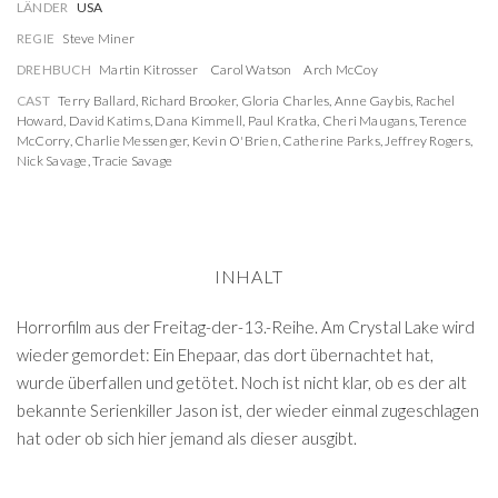
LÄNDER
USA
REGIE
Steve Miner
DREHBUCH
Martin Kitrosser
Carol Watson
Arch McCoy
CAST
Terry Ballard
,
Richard Brooker
,
Gloria Charles
,
Anne Gaybis
,
Rachel
Howard
,
David Katims
,
Dana Kimmell
,
Paul Kratka
,
Cheri Maugans
,
Terence
McCorry
,
Charlie Messenger
,
Kevin O'Brien
,
Catherine Parks
,
Jeffrey Rogers
,
Nick Savage
,
Tracie Savage
INHALT
Horrorfilm aus der Freitag-der-13.-Reihe. Am Crystal Lake wird
wieder gemordet: Ein Ehepaar, das dort übernachtet hat,
wurde überfallen und getötet. Noch ist nicht klar, ob es der alt
bekannte Serienkiller Jason ist, der wieder einmal zugeschlagen
hat oder ob sich hier jemand als dieser ausgibt.