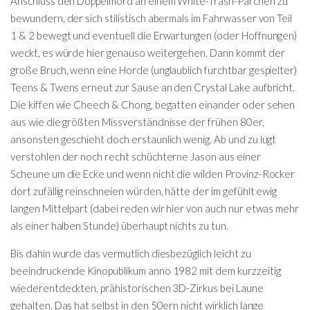
Anschluss den Doppelmord an einem White-Trash-Pärchen zu
bewundern, der sich stilistisch abermals im Fahrwasser von Teil
1 & 2 bewegt und eventuell die Erwartungen (oder Hoffnungen)
weckt, es würde hier genauso weitergehen. Dann kommt der
große Bruch, wenn eine Horde (unglaublich furchtbar gespielter)
Teens & Twens erneut zur Sause an den Crystal Lake aufbricht.
Die kiffen wie Cheech & Chong, begatten einander oder sehen
aus wie die größten Missverständnisse der frühen 80er,
ansonsten geschieht doch erstaunlich wenig. Ab und zu lugt
verstohlen der noch recht schüchterne Jason aus einer
Scheune um die Ecke und wenn nicht die wilden Provinz-Rocker
dort zufällig reinschneien würden, hätte der im gefühlt ewig
langen Mittelpart (dabei reden wir hier von auch nur etwas mehr
als einer halben Stunde) überhaupt nichts zu tun.
Bis dahin wurde das vermutlich diesbezüglich leicht zu
beeindruckende Kinopublikum anno 1982 mit dem kurzzeitig
wiederentdeckten, prähistorischen 3D-Zirkus bei Laune
gehalten. Das hat selbst in den 50ern nicht wirklich lange