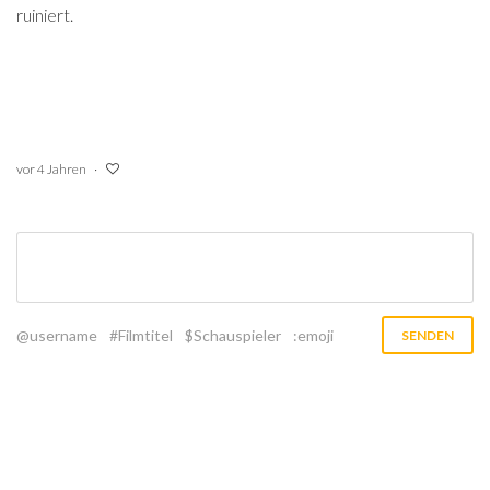
ruiniert.
vor 4 Jahren
@username
#Filmtitel
$Schauspieler
:emoji