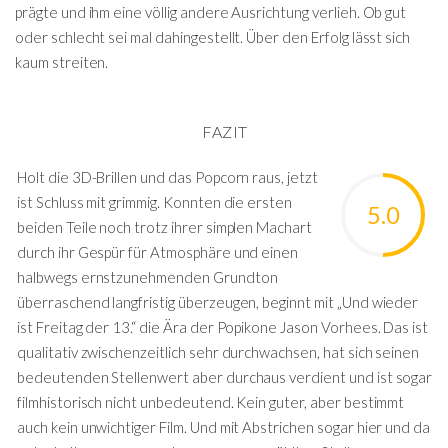
prägte und ihm eine völlig andere Ausrichtung verlieh. Ob gut
oder schlecht sei mal dahingestellt. Über den Erfolg lässt sich
kaum streiten.
FAZIT
Holt die 3D-Brillen und das Popcorn raus, jetzt
ist Schluss mit grimmig. Konnten die ersten
5.0
beiden Teile noch trotz ihrer simplen Machart
durch ihr Gespür für Atmosphäre und einen
halbwegs ernstzunehmenden Grundton
überraschend langfristig überzeugen, beginnt mit „Und wieder
ist Freitag der 13.“ die Ära der Popikone Jason Vorhees. Das ist
qualitativ zwischenzeitlich sehr durchwachsen, hat sich seinen
bedeutenden Stellenwert aber durchaus verdient und ist sogar
filmhistorisch nicht unbedeutend. Kein guter, aber bestimmt
auch kein unwichtiger Film. Und mit Abstrichen sogar hier und da