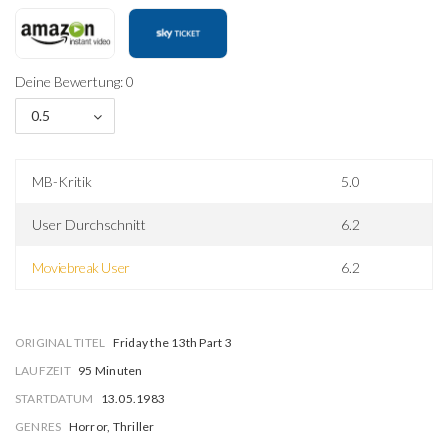
Deine Bewertung: 0
0.5
MB-Kritik
5.0
User Durchschnitt
6.2
Moviebreak User
6.2
ORIGINAL TITEL
Friday the 13th Part 3
LAUFZEIT
95 Minuten
STARTDATUM
13.05.1983
GENRES
Horror, Thriller