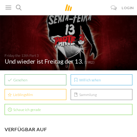
LOGIN
Friday the 13th Part 3
Und wieder ist Freitag der 13.
(1982)
Gesehen
Will ich sehen
Lieblingsfilm
Sammlung
Schaue ich gerade
VERFÜGBAR AUF