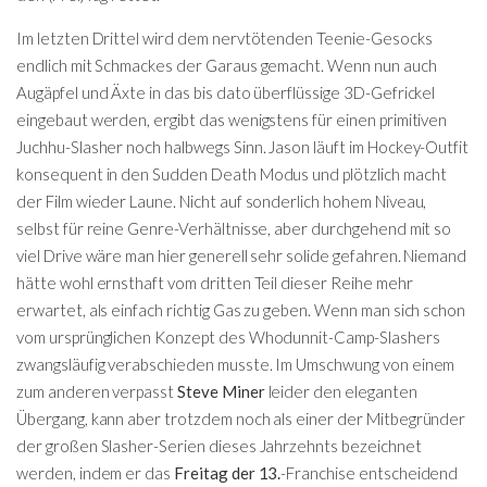
Im letzten Drittel wird dem nervtötenden Teenie-Gesocks
endlich mit Schmackes der Garaus gemacht. Wenn nun auch
Augäpfel und Äxte in das bis dato überflüssige 3D-Gefrickel
eingebaut werden, ergibt das wenigstens für einen primitiven
Juchhu-Slasher noch halbwegs Sinn. Jason läuft im Hockey-Outfit
konsequent in den Sudden Death Modus und plötzlich macht
der Film wieder Laune. Nicht auf sonderlich hohem Niveau,
selbst für reine Genre-Verhältnisse, aber durchgehend mit so
viel Drive wäre man hier generell sehr solide gefahren. Niemand
hätte wohl ernsthaft vom dritten Teil dieser Reihe mehr
erwartet, als einfach richtig Gas zu geben. Wenn man sich schon
vom ursprünglichen Konzept des Whodunnit-Camp-Slashers
zwangsläufig verabschieden musste. Im Umschwung von einem
zum anderen verpasst
Steve Miner
leider den eleganten
Übergang, kann aber trotzdem noch als einer der Mitbegründer
der großen Slasher-Serien dieses Jahrzehnts bezeichnet
werden, indem er das
Freitag der 13.
-Franchise entscheidend