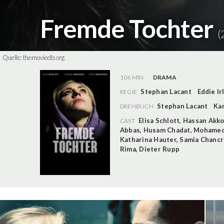
Fremde Tochter
(
Quelle:
themoviedb.org
106 MIN
DRAMA
Stephan Lacant
Eddie Ir
REGIE
Stephan Lacant
Ka
DREHBUCH
Elisa Schlott
,
Hassan Akk
CAST
Abbas
,
Husam Chadat
,
Mohamed
Katharina Hauter
,
Samia Chancr
Rima
,
Dieter Rupp