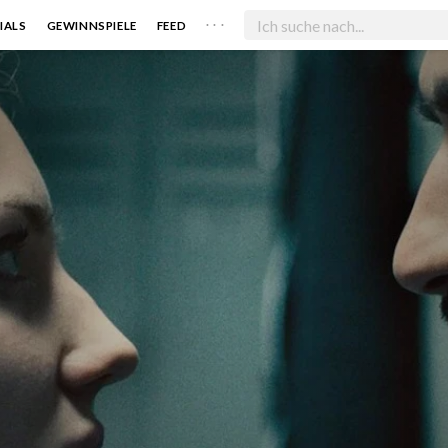
. . .
IALS
GEWINNSPIELE
FEED