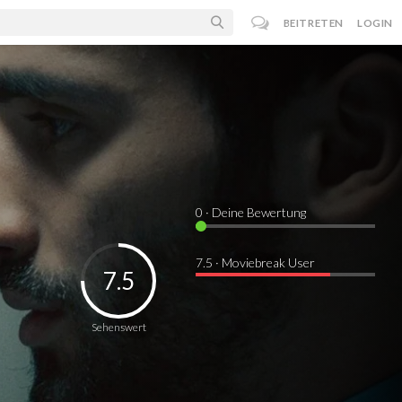
BEITRETEN
LOGIN
0
· Deine Bewertung
7.5 · Moviebreak User
7.5
Sehenswert