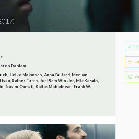
2017)
Ge
le
Lie
rsten Dahlem
ouch
,
Heike Makatsch
,
Anna Bullard
,
Meriam
Sch
 Issa
,
Rainer Furch
,
Juri Sam Winkler
,
Mia Kasalo
,
in
,
Nasim Oumzil
,
Kailas Mahadevan
,
Frank W.