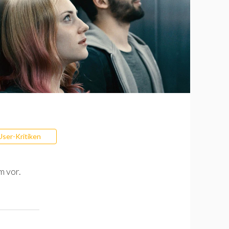
User-Kritiken
m vor.