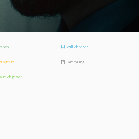
sehen
Will ich sehen
blingsfilm
Sammlung
aue ich gerade