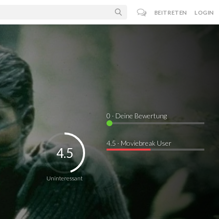
BEITRETEN
LOGIN
0
· Deine Bewertung
4.5 · Moviebreak User
4.5
Uninteressant