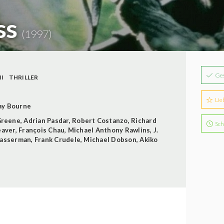
ss
(1997)
Ge
I
THRILLER
Lie
ay Bourne
Greene
,
Adrian Pasdar
,
Robert Costanzo
,
Richard
Sch
eaver
,
François Chau
,
Michael Anthony Rawlins
,
J.
Wasserman
,
Frank Crudele
,
Michael Dobson
,
Akiko