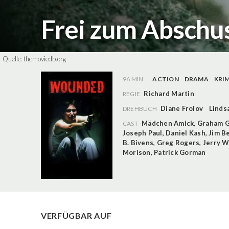
Frei zum Abschu
Quelle:
themoviedb.org
96 MIN
ACTION
DRAMA
KRIM
Richard Martin
REGIE
Diane Frolov
Linds
DREHBUCH
Mädchen Amick
,
Graham 
CAST
Joseph Paul
,
Daniel Kash
,
Jim B
B. Bivens
,
Greg Rogers
,
Jerry 
Morison
,
Patrick Gorman
VERFÜGBAR AUF