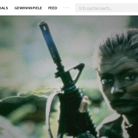
. . .
IALS
GEWINNSPIELE
FEED