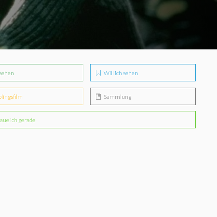
sehen
Will ich sehen
blingsfilm
Sammlung
aue ich gerade