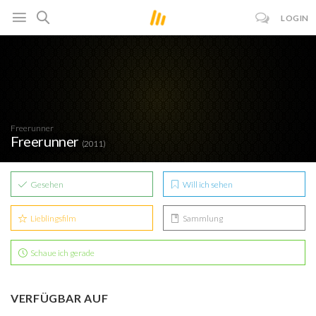
LOGIN
Freerunner
Freerunner
(2011)
Gesehen
Will ich sehen
Lieblingsfilm
Sammlung
Schaue ich gerade
VERFÜGBAR AUF