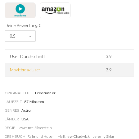
Deine Bewertung: 0
0.5
User Durchschnitt
3.9
Moviebreak User
3.9
ORIGINAL TITEL
Freerunner
LAUFZEIT
87 Minuten
GENRES
Action
LÄNDER
USA
REGIE
Lawrence Silverstein
DREHBUCH
Raimund Huber
Matthew Chadwick
Jeremy Sklar