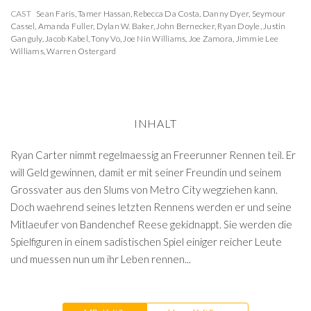
CAST
Sean Faris
,
Tamer Hassan
,
Rebecca Da Costa
,
Danny Dyer
,
Seymour
Cassel
,
Amanda Fuller
,
Dylan W. Baker
,
John Bernecker
,
Ryan Doyle
,
Justin
Ganguly
,
Jacob Kabel
,
Tony Vo
,
Joe Nin Williams
,
Joe Zamora
,
Jimmie Lee
Williams
,
Warren Ostergard
INHALT
Ryan Carter nimmt regelmaessig an Freerunner Rennen teil. Er
will Geld gewinnen, damit er mit seiner Freundin und seinem
Grossvater aus den Slums von Metro City wegziehen kann.
Doch waehrend seines letzten Rennens werden er und seine
Mitlaeufer von Bandenchef Reese gekidnappt. Sie werden die
Spielfiguren in einem sadistischen Spiel einiger reicher Leute
und muessen nun um ihr Leben rennen...