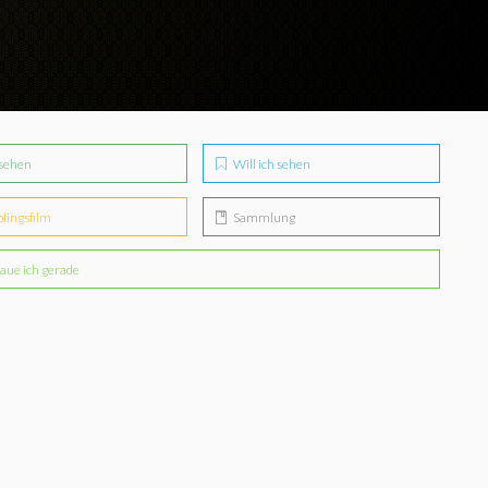
sehen
Will ich sehen
blingsfilm
Sammlung
aue ich gerade