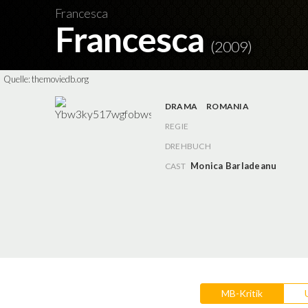
Francesca
Francesca
(2009)
Quelle:
themoviedb.org
DRAMA
ROMANIA
REGIE
DREHBUCH
Monica Barladeanu
CAST
MB-Kritik