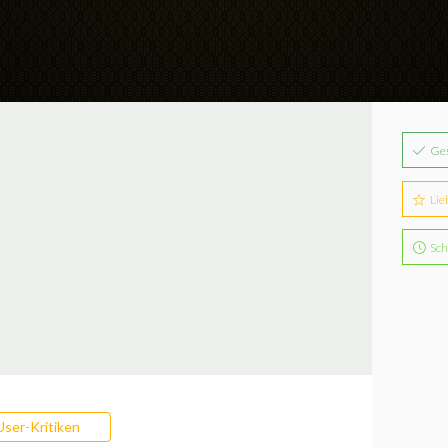
Ge
Lie
Sch
User-Kritiken