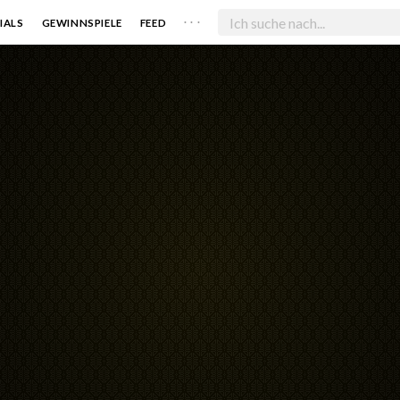
. . .
IALS
GEWINNSPIELE
FEED