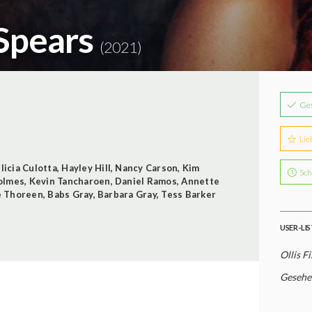
 Spears
(2021)
Ge
Lie
licia Culotta
,
Hayley Hill
,
Nancy Carson
,
Kim
Sch
olmes
,
Kevin Tancharoen
,
Daniel Ramos
,
Annette
e Thoreen
,
Babs Gray
,
Barbara Gray
,
Tess Barker
USER-LI
Ollis F
Gesehe