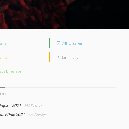
sehen
Will ich sehen
blingsfilm
Sammlung
aue ich gerade
STEN
ilmjahr 2021
- 250 Einträge
ne Filme 2021
- 324 Einträge