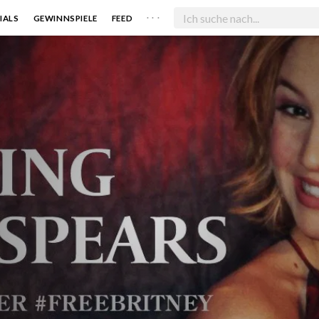
. . .
IALS
GEWINNSPIELE
FEED