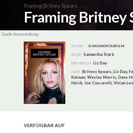
Framing Britney Spears
Framing Britney
Quelle:
themoviedb.org
75 MIN
DOKUMENTARFILM
Samantha Stark
REGIE
Liz Day
DREHBUCH
Britney Spears
,
Liz Day
,
Fe
CAST
Kaiman
,
Wesley Morris
,
Dave H
Heick
,
Joe Coscarelli
,
Vivian Le
VERFÜGBAR AUF