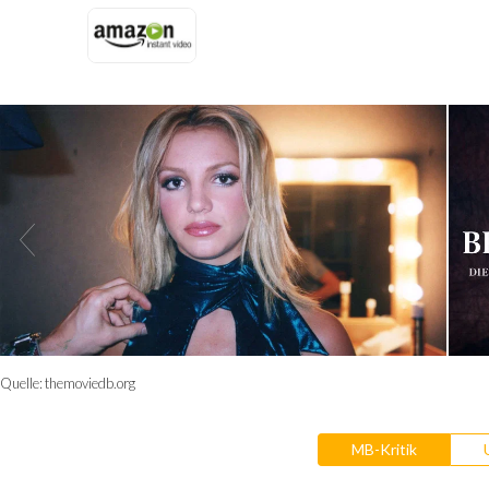
Quelle:
themoviedb.org
MB-Kritik