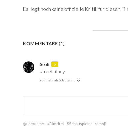
Es liegt noch keine offizielle Kritik für diesen Fil
KOMMENTARE
(
1
)
Souli
6
#freebritney
vor mehr als 5 Jahren
@username
#Filmtitel
$Schauspieler
:emoji