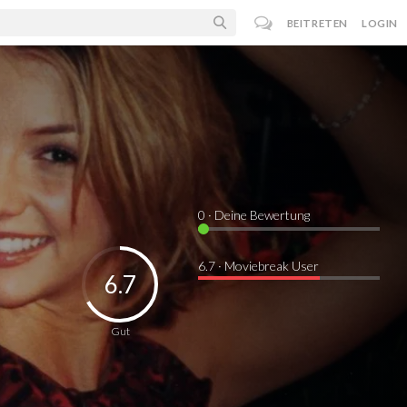
BEITRETEN
LOGIN
0
· Deine Bewertung
6.7 · Moviebreak User
6.7
Gut