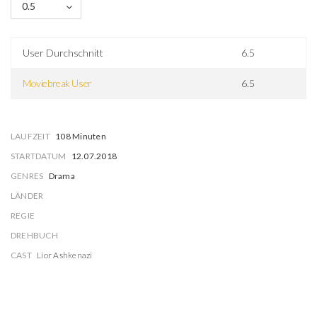
0.5
User Durchschnitt
6.5
Moviebreak User
6.5
LAUFZEIT
108 Minuten
STARTDATUM
12.07.2018
GENRES
Drama
LÄNDER
REGIE
DREHBUCH
CAST
Lior Ashkenazi