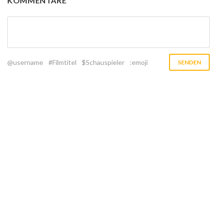
KOMMENTARE
@username
#Filmtitel
$Schauspieler
:emoji