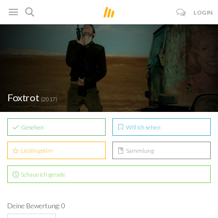
LOGIN
Foxtrot
(2017)
Gesehen
Will ich sehen
Lieblingsfilm
Sammlung
Schaue ich gerade
Deine Bewertung: 0