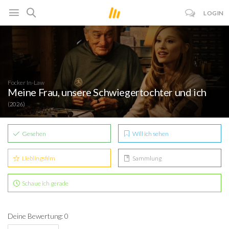
LOGIN
Focker In-Law
Meine Frau, unsere Schwiegertochter und ich
(2026)
Gesehen
Will ich sehen
Lieblingsfilm
Sammlung
Schaue ich gerade
Deine Bewertung: 0