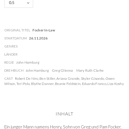
0.5
ORIGINAL TITEL
Focker In-Law
STARTDATUM
26.11.2026
GENRES
LÄNDER
REGIE
John Hamburg
DREHBUCH
John Hamburg
Greg Glienna
Mary Ruth Clarke
CAST
Robert De Niro
,
Ben Stiller
,
Ariana Grande
,
Skyler Gisondo
,
Owen
Wilson
,
Teri Polo
,
Blythe Danner
,
Beanie Feldstein
,
Eduardo Franco
,
Liza Koshy
INHALT
Ein junger Mann namens Henry, Sohn von Greg und Pam Focker,