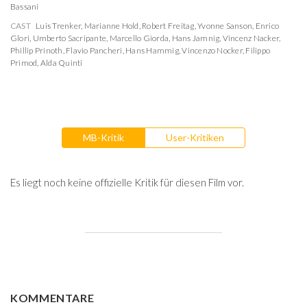
Bassani
CAST
Luis Trenker
,
Marianne Hold
,
Robert Freitag
,
Yvonne Sanson
,
Enrico
Glori
,
Umberto Sacripante
,
Marcello Giorda
,
Hans Jamnig
,
Vincenz Nacker
,
Phillip Prinoth
,
Flavio Pancheri
,
Hans Hammig
,
Vincenzo Nocker
,
Filippo
Primod
,
Alda Quinti
MB-Kritik
User-Kritiken
Es liegt noch keine offizielle Kritik für diesen Film vor.
KOMMENTARE