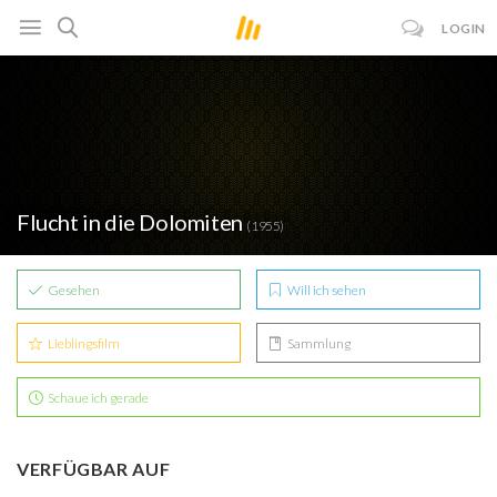
LOGIN
Flucht in die Dolomiten
(1955)
Gesehen
Will ich sehen
Lieblingsfilm
Sammlung
Schaue ich gerade
VERFÜGBAR AUF