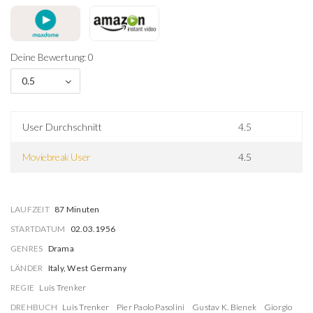
Deine Bewertung: 0
0.5
User Durchschnitt
4.5
Moviebreak User
4.5
LAUFZEIT
87 Minuten
STARTDATUM
02.03.1956
GENRES
Drama
LÄNDER
Italy, West Germany
REGIE
Luis Trenker
DREHBUCH
Luis Trenker
Pier Paolo Pasolini
Gustav K. Bienek
Giorgio