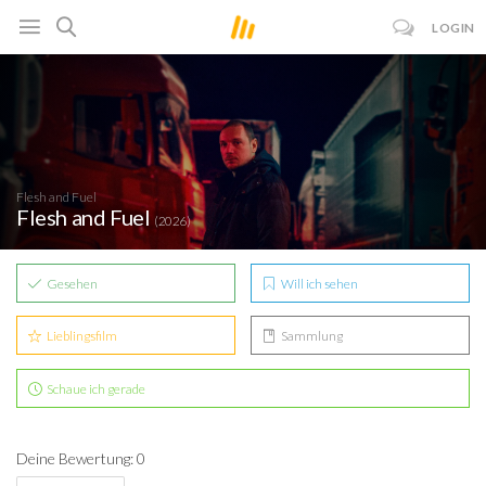
LOGIN
Flesh and Fuel
Flesh and Fuel
(2026)
Gesehen
Will ich sehen
Lieblingsfilm
Sammlung
Schaue ich gerade
Deine Bewertung: 0