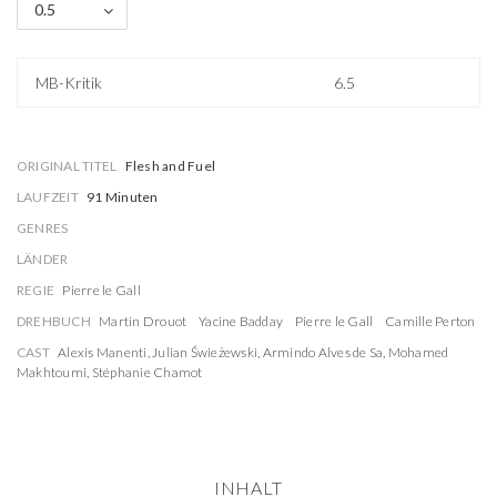
0.5
MB-Kritik
6.5
ORIGINAL TITEL
Flesh and Fuel
LAUFZEIT
91 Minuten
GENRES
LÄNDER
REGIE
Pierre le Gall
DREHBUCH
Martin Drouot
Yacine Badday
Pierre le Gall
Camille Perton
CAST
Alexis Manenti
,
Julian Świeżewski
,
Armindo Alves de Sa
,
Mohamed
Makhtoumi
,
Stéphanie Chamot
INHALT