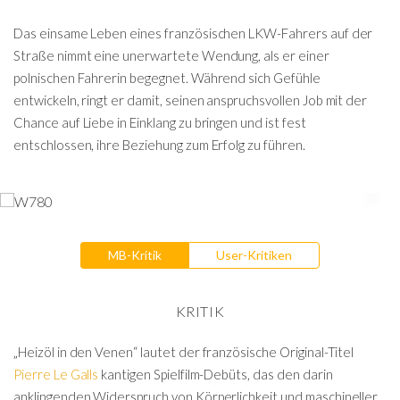
Das einsame Leben eines französischen LKW-Fahrers auf der
Straße nimmt eine unerwartete Wendung, als er einer
polnischen Fahrerin begegnet. Während sich Gefühle
entwickeln, ringt er damit, seinen anspruchsvollen Job mit der
Chance auf Liebe in Einklang zu bringen und ist fest
entschlossen, ihre Beziehung zum Erfolg zu führen.
MB-Kritik
User-Kritiken
KRITIK
„Heizöl in den Venen“ lautet der französische Original-Titel
Pierre Le Galls
kantigen Spielfilm-Debüts, das den darin
anklingenden Widerspruch von Körperlichkeit und maschineller