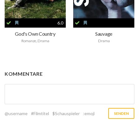
6.0
God's Own Country
Sauvage
Romanze, Drama
Drama
KOMMENTARE
@username
#Filmtitel
$Schauspieler
:emoji