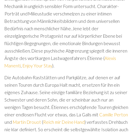
Mechanik in ungleich sensibler Form untersucht. Charakter-
Porträt und Milieustudie verschmelzen zu einer intimen
Betrachtung von Männlichkeitsbildern und dem universellen
Bedürfnis nach menschlicher Nähe. Jene lebt der
einzelgängerische Protagonist nur auf körperlicher Ebene bei
flüchtigen Begegnungen, die emotionale Bindungen bewusst
ausschließen. Diese psychische Abgrenzung spiegelt die inneren
Ängste des wortkargen Lastwagenfahrers Étienne (
Alexis
Manenti
,
Enjoy Your Stay
).
Die Autobahn-Raststätten und Parkplätze, auf denen er auf
seinen Touren durch Europa Halt macht, ersetzen für ihn ein
eigenes Zuhause. Seine einzige familiäre Beziehung ist zu seiner
Schwester und deren Sohn, die er scheinbar auch nur an
wenigen Tagen besucht. Étiennes erschöpfende Touren gleichen
einer endlosen Flucht vor etwas, das La Galls mit
Camille Perton
und
Martin Drouot
(
Reich mir Deine Hand
) verfasstes Drehbuch
nie klar definiert. So erscheint die selbstgewählte Isolation auch