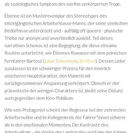
als soziologisches Symptom des von ihm verkörperten Trope.
Étienne ist ein Musterexemplar des Stereotypes des
einzelgängerischen Arbeiterklasse-Manns, der seine seelischen
Bedürfnisse unterdrückt und - auffällig oft queere - physische
Triebe nur anonym und unverbindlich auslebt. Teil dieses
narrativen Schemas ist eine Begegnung, die diese einsame
Routine unterbricht; wie Étiennes Romanze mit dem polnischen
Brother
Fernfahrer Bartosz (
Julian Świeżewski
,
). Dessen Liebe
zuzulassen ist ein schwieriger Prozess für den innerlich
unsicheren Hauptcharakter, den Manenti mit
zurückgenommener Anspannung verkörpert. Obwohl er der
präsenteste der wenigen Charaktere ist, bleibt seine Distanz
auch gegenüber dem Kino-Publikum.
Wie sein Protagonist scheint der Regisseur bei der zehrenden
Arbeitsroutine und im Kollegenkreis der Fahrer*innen sicherer
als in den emotionalen Momenten. Die Kontraste des
Arbeitsalltags - die Weite der Landstraße und Enge der Kabine,