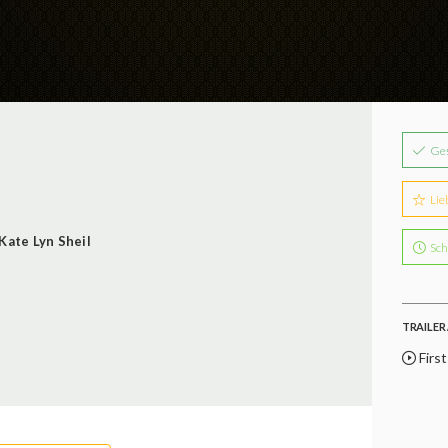
Ge
Lie
Kate Lyn Sheil
Sch
TRAILER 
First