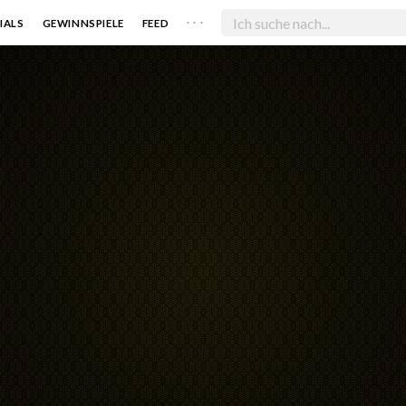
. . .
IALS
GEWINNSPIELE
FEED