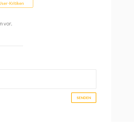
User-Kritiken
m vor.