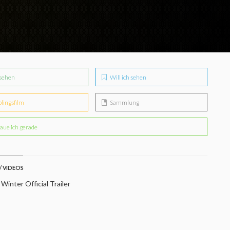
sehen
Will ich sehen
blingsfilm
Sammlung
aue ich gerade
/ VIDEOS
 Winter Official Trailer