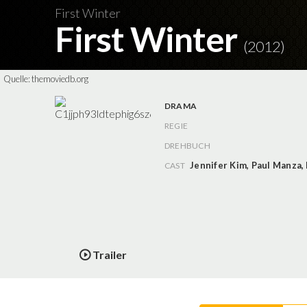
First Winter
First Winter
(2012)
Quelle:
themoviedb.org
DRAMA
REGIE
DREHBUCH
Jennifer Kim
,
Paul Manza
,
CAST
Trailer