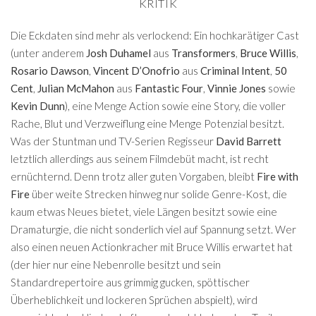
KRITIK
Die Eckdaten sind mehr als verlockend: Ein hochkarätiger Cast
(unter anderem
Josh Duhamel
aus
Transformers
,
Bruce Willis
,
Rosario Dawson
,
Vincent D’Onofrio
aus
Criminal Intent
,
50
Cent
,
Julian McMahon
aus
Fantastic Four
,
Vinnie Jones
sowie
Kevin Dunn
), eine Menge Action sowie eine Story, die voller
Rache, Blut und Verzweiflung eine Menge Potenzial besitzt.
Was der Stuntman und TV-Serien Regisseur
David Barrett
letztlich allerdings aus seinem Filmdebüt macht, ist recht
ernüchternd. Denn trotz aller guten Vorgaben, bleibt
Fire with
Fire
über weite Strecken hinweg nur solide Genre-Kost, die
kaum etwas Neues bietet, viele Längen besitzt sowie eine
Dramaturgie, die nicht sonderlich viel auf Spannung setzt. Wer
also einen neuen Actionkracher mit Bruce Willis erwartet hat
(der hier nur eine Nebenrolle besitzt und sein
Standardrepertoire aus grimmig gucken, spöttischer
Überheblichkeit und lockeren Sprüchen abspielt), wird