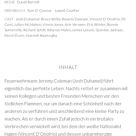
REGIE
David Barrett
DREHBUCH
Tom O'Connor
Lowell Cauffiel
CAST
Josh Duhamel
,
Bruce Willis
,
Rosario Dawson
,
Vincent D'Onofrio
,
50
Cent
,
Julian McMahon
,
Vinnie Jones
,
Arie Verveen
,
Eric Winter
,
Bonnie
Somerville
,
Richard Schiff
,
Yohance Myles
,
James Lesure
,
Quinton Jackson
,
Kevin Dunn
,
Nnamdi Asomugha
INHALT
Feuerwehrmann Jeremy Coleman (Josh Duhamel) führt
eigentlich das perfekte Leben: Nachts rettet er zusammen mit
seinen Kollegen und besten Freunden Menschen vor den
tödlichen Flammen, nur um danach eine Schönheit nach der
anderen zu verführen und anschließend eine kleine Party zu
machen. Als er durch einen Zufall jedoch in ein brutales
Verbrechen verwickelt wird, bei dem der weiße Nationalist
Hagen (Vincent D’Onofrio) und dessen unbarmherzige