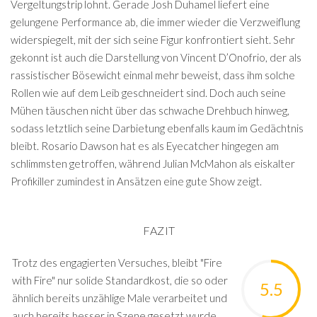
Vergeltungstrip lohnt. Gerade Josh Duhamel liefert eine
gelungene Performance ab, die immer wieder die Verzweiflung
widerspiegelt, mit der sich seine Figur konfrontiert sieht. Sehr
gekonnt ist auch die Darstellung von Vincent D’Onofrio, der als
rassistischer Bösewicht einmal mehr beweist, dass ihm solche
Rollen wie auf dem Leib geschneidert sind. Doch auch seine
Mühen täuschen nicht über das schwache Drehbuch hinweg,
sodass letztlich seine Darbietung ebenfalls kaum im Gedächtnis
bleibt. Rosario Dawson hat es als Eyecatcher hingegen am
schlimmsten getroffen, während Julian McMahon als eiskalter
Profikiller zumindest in Ansätzen eine gute Show zeigt.
FAZIT
Trotz des engagierten Versuches, bleibt "Fire
with Fire" nur solide Standardkost, die so oder
5.5
ähnlich bereits unzählige Male verarbeitet und
auch bereits besser in Szene gesetzt wurde.