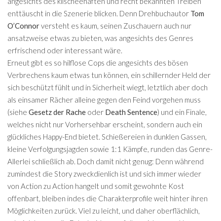
angesichts des klischeehaften und recht bekannten Treiben
enttäuscht in die Szenerie blicken. Denn Drehbuchautor
Tom
O’Connor
versteht es kaum, seinen Zuschauern auch nur
ansatzweise etwas zu bieten, was angesichts des Genres
erfrischend oder interessant wäre.
Erneut gibt es so hilflose Cops die angesichts des bösen
Verbrechens kaum etwas tun können, ein schillernder Held der
sich beschützt fühlt und in Sicherheit wiegt, letztlich aber doch
als einsamer Rächer alleine gegen den Feind vorgehen muss
(siehe
Gesetz der Rache
oder
Death Sentence
) und ein Finale,
welches nicht nur Vorhersehbar erscheint, sondern auch ein
glückliches Happy-End bietet. Schießereien in dunklen Gassen,
kleine Verfolgungsjagden sowie 1:1 Kämpfe, runden das Genre-
Allerlei schließlich ab. Doch damit nicht genug: Denn während
zumindest die Story zweckdienlich ist und sich immer wieder
von Action zu Action hangelt und somit gewohnte Kost
offenbart, bleiben indes die Charakterprofile weit hinter ihren
Möglichkeiten zurück. Viel zu leicht, und daher oberflächlich,