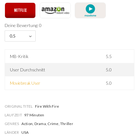
Deine Bewertung: 0
0.5
MB-Kritik
5.5
User Durchschnitt
5.0
Moviebreak User
5.0
ORIGINAL TITEL
Fire With Fire
LAUFZEIT
97 Minuten
GENRES
Action, Drama, Crime, Thriller
LÄNDER
USA