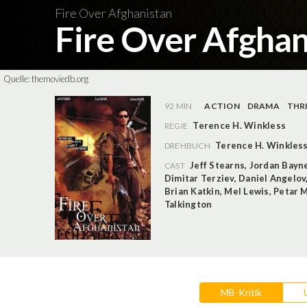
Fire Over Afghanistan
Fire Over Afgha
Quelle:
themoviedb.org
92 MIN
ACTION
DRAMA
THR
Terence H. Winkless
REGIE
Terence H. Winkles
DREHBUCH
Jeff Stearns
,
Jordan Bayn
CAST
Dimitar Terziev
,
Daniel Angelov
Brian Katkin
,
Mel Lewis
,
Petar 
Talkington
MB-Kritik