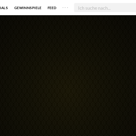
. . .
IALS
GEWINNSPIELE
FEED