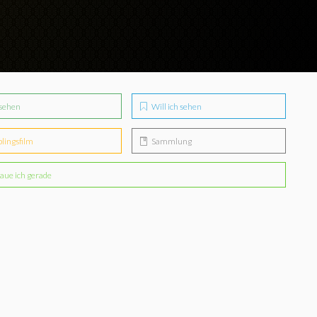
sehen
Will ich sehen
blingsfilm
Sammlung
aue ich gerade