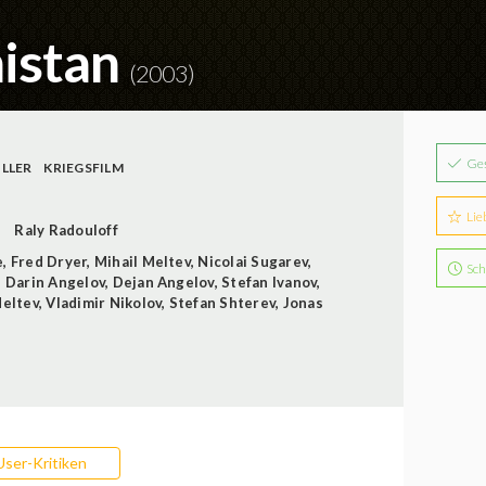
nistan
(2003)
Ge
ILLER
KRIEGSFILM
Lie
s
Raly Radouloff
e
,
Fred Dryer
,
Mihail Meltev
,
Nicolai Sugarev
,
Sch
,
Darin Angelov
,
Dejan Angelov
,
Stefan Ivanov
,
Meltev
,
Vladimir Nikolov
,
Stefan Shterev
,
Jonas
User-Kritiken