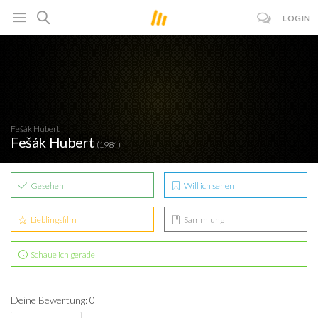
LOGIN
Fešák Hubert
Fešák Hubert
(1984)
Gesehen
Will ich sehen
Lieblingsfilm
Sammlung
Schaue ich gerade
Deine Bewertung: 0