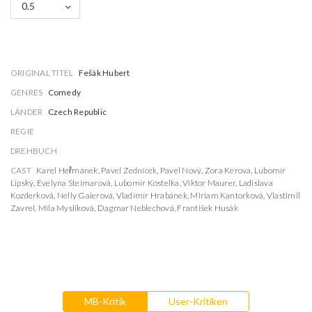
0.5
ORIGINAL TITEL
Fešák Hubert
GENRES
Comedy
LÄNDER
Czech Republic
REGIE
DREHBUCH
CAST
Karel Heřmánek
,
Pavel Zednícek
,
Pavel Nový
,
Zora Kerova
,
Lubomír
Lipský
,
Evelyna Steimarová
,
Lubomír Kostelka
,
Viktor Maurer
,
Ladislava
Kozderková
,
Nelly Gaierová
,
Vladimír Hrabánek
,
Miriam Kantorková
,
Vlastimil
Zavrel
,
Míla Myslíková
,
Dagmar Neblechová
,
František Husák
MB-Kritik
User-Kritiken