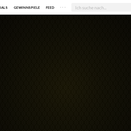
. . .
IALS
GEWINNSPIELE
FEED