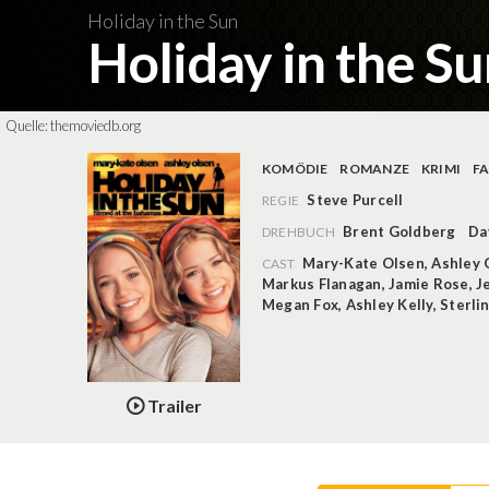
Holiday in the Sun
Holiday in the S
Quelle:
themoviedb.org
KOMÖDIE
ROMANZE
KRIMI
FA
Steve Purcell
REGIE
Brent Goldberg
Da
DREHBUCH
Mary-Kate Olsen
,
Ashley 
CAST
Markus Flanagan
,
Jamie Rose
,
J
Megan Fox
,
Ashley Kelly
,
Sterli
Trailer