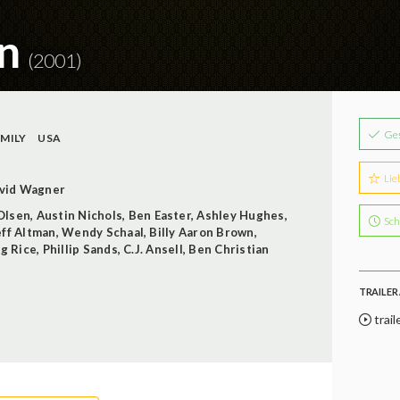
un
(2001)
Ge
MILY
USA
Lie
vid Wagner
Olsen
,
Austin Nichols
,
Ben Easter
,
Ashley Hughes
,
Sch
eff Altman
,
Wendy Schaal
,
Billy Aaron Brown
,
ng Rice
,
Phillip Sands
,
C.J. Ansell
,
Ben Christian
TRAILER 
trail