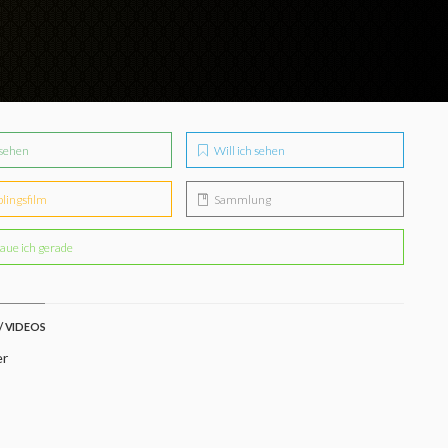
sehen
Will ich sehen
blingsfilm
Sammlung
aue ich gerade
/ VIDEOS
er