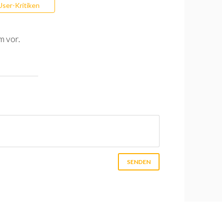
User-Kritiken
m vor.