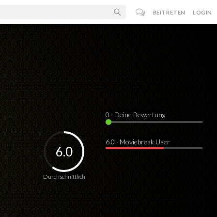
BEITRETEN
LOGIN
0
· Deine Bewertung
6.0 · Moviebreak User
6.0
Durchschnittlich