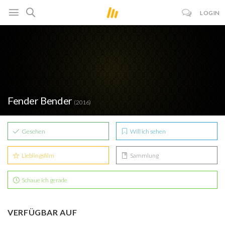
LOGIN
Fender Bender
(2016)
Gesehen
Will ich sehen
Lieblingsfilm
Sammlung
Schaue ich gerade
VERFÜGBAR AUF