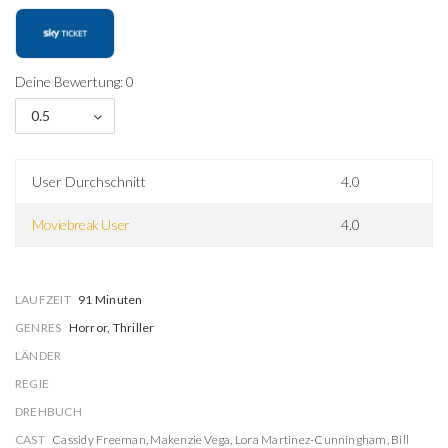
Deine Bewertung: 0
0.5
User Durchschnitt
4.0
Moviebreak User
4.0
LAUFZEIT
91 Minuten
GENRES
Horror, Thriller
LÄNDER
REGIE
DREHBUCH
CAST
Cassidy Freeman
,
Makenzie Vega
,
Lora Martinez-Cunningham
,
Bill