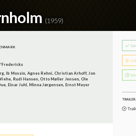
ornholm
(1959)
Ge
ENMARK
Lie
O'Fredericks
rg
,
Ib Mossin
,
Agnes Rehni
,
Christian Arhoff
,
Jon
Sch
Wiehe
,
Rudi Hansen
,
Otto Møller Jensen
,
Ole
Due
,
Einar Juhl
,
Minna Jørgensen
,
Ernst Meyer
TRAILER 
Trail