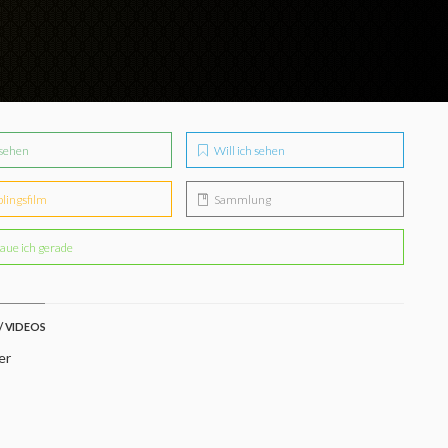
sehen
Will ich sehen
blingsfilm
Sammlung
aue ich gerade
/ VIDEOS
er