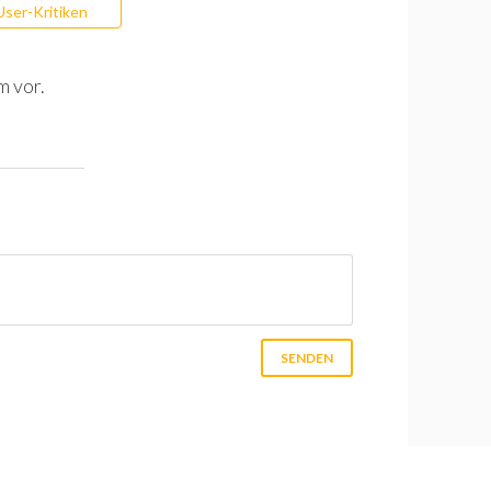
User-Kritiken
m vor.