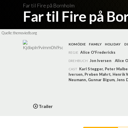
Far til Fire på Bornholm
Far til Fire på B
Quelle:
themoviedb.org
KOMÖDIE
FAMILY
HOLIDAY
D
Alice O'Fredericks
REGIE
Jon Iversen
Alice 
DREHBUCH
Karl Stegger
,
Peter Malbe
CAST
Iversen
,
Preben Mahrt
,
Henrik 
Neumann
,
Gunnar Bigum
,
Jens 
Trailer