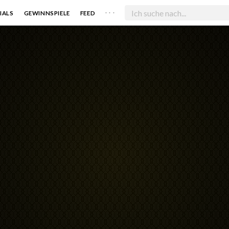
. . .
IALS
GEWINNSPIELE
FEED