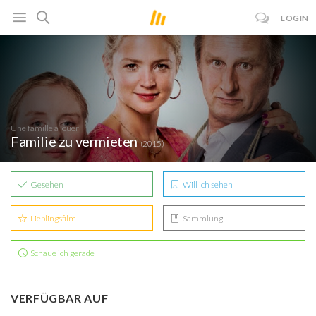
LOGIN
Une famille à louer
Familie zu vermieten
(2015)
Gesehen
Will ich sehen
Lieblingsfilm
Sammlung
Schaue ich gerade
VERFÜGBAR AUF