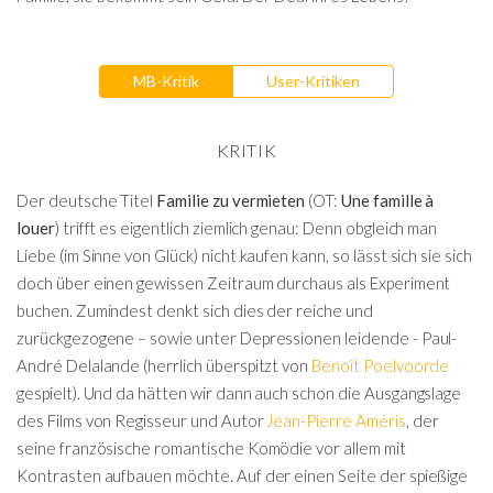
MB-Kritik
User-Kritiken
KRITIK
Der deutsche Titel
Familie zu vermieten
(OT:
Une famille à
louer
) trifft es eigentlich ziemlich genau: Denn obgleich man
Liebe (im Sinne von Glück) nicht kaufen kann, so lässt sich sie sich
doch über einen gewissen Zeitraum durchaus als Experiment
buchen. Zumindest denkt sich dies der reiche und
zurückgezogene – sowie unter Depressionen leidende - Paul-
André Delalande (herrlich überspitzt von
Benoît Poelvoorde
gespielt). Und da hätten wir dann auch schon die Ausgangslage
des Films von Regisseur und Autor
Jean-Pierre Améris
, der
seine französische romantische Komödie vor allem mit
Kontrasten aufbauen möchte. Auf der einen Seite der spießige