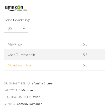
Deine Bewertung: 0
0.5
MB-Kritik
5.5
User Durchschnitt
5.5
Moviebreak User
5.5
ORIGINAL TITEL
Une famille à louer
LAUFZEIT
1 Minuten
STARTDATUM
31.03.2016
GENRES
Comedy, Romance