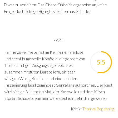
Etwas zu verleihen. Das Chaos fühlt sich angenehm an, keine
Frage, doch richtige Highlights bleiben aus. Schade.
FAZIT
Familie zu vermieten ist im Kern eine harmlose
und recht humorvolle Komödie, die gerade von
5.5
ihrer schrulligen Ausgangslage lebt. Dies
zusammen mit guten Darstellern, ein paar
witzigen Wortgefechten und einer soliden
Inszenierung, lässt zumindest Genrefans aufhorchen. Der Rest
wird sich am fehlenden Mut, der Kurzweile und dem Kitsch
stören. Schade, denn hier wäre deutlich mehr drin gewesen.
Kritik:
Thomas Repenning