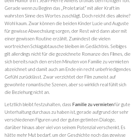
beim Humor trifft Jean-Pierre Améris oftmals den richtigen Ton.
Gerade wenn zu Beginn das „Proletariat“ mit aller Kraft im
wahrsten Sinne des Wortes zuschlägt. Doch reicht dies alleine?
Wohl kaum. Zwar können die beiden Kinder Lucie und Auguste
für gewisse Abwechslung sorgen, der Rest wird dann aber mit
einer gewissen Routine erzählt. Zumindest die vielen
wortreichen Schlagabtausche bleiben im Gedächtnis. Selbiges
gilt allerdings nicht für die gezeichnete Romanze des Filmes, die
sich bereits nach den ersten Minuten von Familie zu vermieten
abzeichnet und damit auch am Ende ein recht unbefriedigendes
Gefühl zurücklässt. Zwar verzichtet der Film zumeist auf
gewohnte romantische Szenen, aber so wirklich real fühlt sich
die Beziehung nicht an.
Letztlich bleibt festzuhalten, dass
Familie zu vermieten
für gute
Unterhaltung durchaus zu haben ist, gerade aufgrund der sehr
verschiedenen Figuren und der guten getimten Dialoge,
darüber hinaus aber viel von seinem Potenzial verschenkt. Es
hätte mehr Mut bedarf, um der Geschichte noch das gewisse