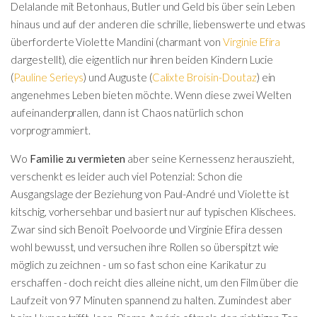
Delalande mit Betonhaus, Butler und Geld bis über sein Leben
hinaus und auf der anderen die schrille, liebenswerte und etwas
überforderte Violette Mandini (charmant von
Virginie Efira
dargestellt), die eigentlich nur ihren beiden Kindern Lucie
(
Pauline Serieys
) und Auguste (
Calixte Broisin-Doutaz
) ein
angenehmes Leben bieten möchte. Wenn diese zwei Welten
aufeinanderprallen, dann ist Chaos natürlich schon
vorprogrammiert.
Wo
Familie zu vermieten
aber seine Kernessenz herauszieht,
verschenkt es leider auch viel Potenzial: Schon die
Ausgangslage der Beziehung von Paul-André und Violette ist
kitschig, vorhersehbar und basiert nur auf typischen Klischees.
Zwar sind sich Benoît Poelvoorde und Virginie Efira dessen
wohl bewusst, und versuchen ihre Rollen so überspitzt wie
möglich zu zeichnen - um so fast schon eine Karikatur zu
erschaffen - doch reicht dies alleine nicht, um den Film über die
Laufzeit von 97 Minuten spannend zu halten. Zumindest aber