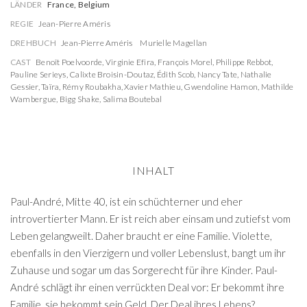
LÄNDER
France, Belgium
REGIE
Jean-Pierre Améris
DREHBUCH
Jean-Pierre Améris
Murielle Magellan
CAST
Benoît Poelvoorde
,
Virginie Efira
,
François Morel
,
Philippe Rebbot
,
Pauline Serieys
,
Calixte Broisin-Doutaz
,
Édith Scob
,
Nancy Tate
,
Nathalie
Gessier
,
Taïra
,
Rémy Roubakha
,
Xavier Mathieu
,
Gwendoline Hamon
,
Mathilde
Wambergue
,
Bigg Shake
,
Salima Boutebal
INHALT
Paul-André, Mitte 40, ist ein schüchterner und eher
introvertierter Mann. Er ist reich aber einsam und zutiefst vom
Leben gelangweilt. Daher braucht er eine Familie. Violette,
ebenfalls in den Vierzigern und voller Lebenslust, bangt um ihr
Zuhause und sogar um das Sorgerecht für ihre Kinder. Paul-
André schlägt ihr einen verrückten Deal vor: Er bekommt ihre
Familie, sie bekommt sein Geld. Der Deal ihres Lebens?