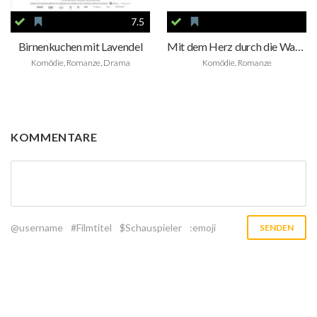
7.5
Birnenkuchen mit Lavendel
Mit dem Herz durch die Wand
Komödie, Romanze, Drama
Komödie, Romanze
KOMMENTARE
@username
#Filmtitel
$Schauspieler
:emoji