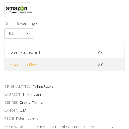
Deine Bewertung: 0
0.5
User Durchschnitt
6.0
Moviebreak User
6.0
ORIGINAL TITEL
Falling Rocks
LAUFZEIT
94 Minuten
GENRES
Drama, Thriller
LÄNDER
USA
REGIE
Peter Keglevic
DREHBUCH
Detlef B. Blettenberg
Ed Gardiner
Ron Peer
Timothy