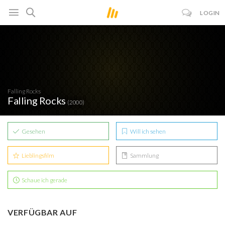
LOGIN
Falling Rocks
Falling Rocks
(2000)
Gesehen
Will ich sehen
Lieblingsfilm
Sammlung
Schaue ich gerade
VERFÜGBAR AUF