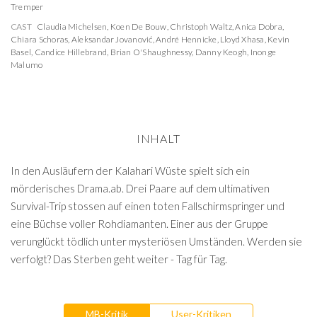
Tremper
CAST
Claudia Michelsen
,
Koen De Bouw
,
Christoph Waltz
,
Anica Dobra
,
Chiara Schoras
,
Aleksandar Jovanović
,
André Hennicke
,
Lloyd Xhasa
,
Kevin
Basel
,
Candice Hillebrand
,
Brian O'Shaughnessy
,
Danny Keogh
,
Inonge
Malumo
INHALT
In den Ausläufern der Kalahari Wüste spielt sich ein
mörderisches Drama.ab. Drei Paare auf dem ultimativen
Survival-Trip stossen auf einen toten Fallschirmspringer und
eine Büchse voller Rohdiamanten. Einer aus der Gruppe
verunglückt tödlich unter mysteriösen Umständen. Werden sie
verfolgt? Das Sterben geht weiter - Tag für Tag.
MB-Kritik
User-Kritiken