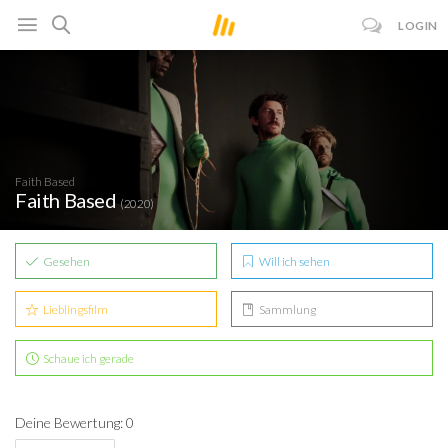
LOGIN
Faith Based
Faith Based
(2020)
Gesehen
Will ich sehen
Lieblingsfilm
Sammlung
Schaue ich gerade
Deine Bewertung: 0