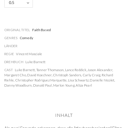
0.5
ORIGINAL TITEL
Faith Based
GENRES
Comedy
LÄNDER
REGIE
Vincent Masciale
DREHBUCH
Luke Barnett
CAST
Luke Barnett
,
Tanner Thomason
,
Lance Reddick
,
Jason Alexander
,
Margaret Cho
,
David Koechner
,
Christoph Sanders
,
Carly Craig
,
Richard
Riehle
,
Christopher Rodriguez Marquette
,
Lisa Schwartz
,
Danielle Nicolet
,
Danny Woodburn
,
Donald Paul
,
Marlon Young
,
Aliza Pearl
INHALT