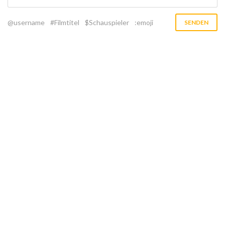
@username
#Filmtitel
$Schauspieler
:emoji