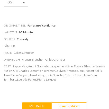
0.5
ORIGINAL TITEL
Faites moi confiance
LAUFZEIT
85 Minuten
GENRES
Comedy
LÄNDER
REGIE
Gilles Grangier
DREHBUCH
Francis Blanche
Gilles Grangier
CAST
Zappy Max
,
André Gabriello
,
Jacqueline Noëlle
,
Francis Blanche
,
Jeanne
Fusier-Gir
,
Charles Lemontier
,
Jérôme Goulven
,
François Joux
,
Robert Rollis
,
Jean-Pierre Vaguer
,
Jean Hébey
,
Louis Blanche
,
Colette Ripert
,
Jean-Marc
Tennberg
,
Louis de Funès
,
Pierre Larquey
MB-Kritik
User-Kritiken