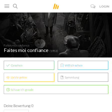
LOGIN
Faites moi confiance
Faites moi confiance
(1953)
Gesehen
Will ich sehen
Lieblingsfilm
Sammlung
Schaue ich gerade
Deine Bewertung: 0