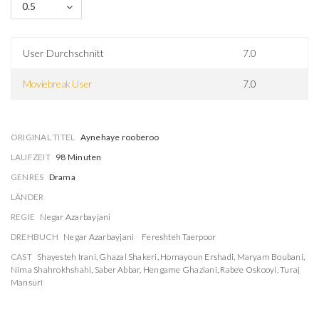
0.5
User Durchschnitt
7.0
Moviebreak User
7.0
ORIGINAL TITEL
Aynehaye rooberoo
LAUFZEIT
98 Minuten
GENRES
Drama
LÄNDER
REGIE
Negar Azarbayjani
DREHBUCH
Negar Azarbayjani
Fereshteh Taerpoor
CAST
Shayesteh Irani
,
Ghazal Shakeri
,
Homayoun Ershadi
,
Maryam Boubani
,
Nima Shahrokhshahi
,
Saber Abbar
,
Hengame Ghaziani
,
Rabe'e Oskooyi
,
Turaj
Mansuri