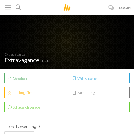
LOGIN
Extravagance
Extravagance
(1930)
Gesehen
Will ich sehen
Lieblingsfilm
Sammlung
Schaue ich gerade
Deine Bewertung: 0