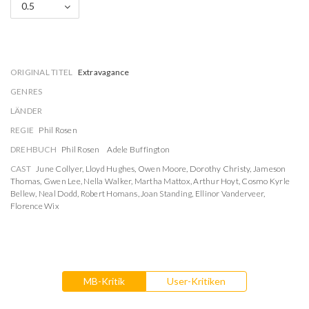
0.5
ORIGINAL TITEL
Extravagance
GENRES
LÄNDER
REGIE
Phil Rosen
DREHBUCH
Phil Rosen
Adele Buffington
CAST
June Collyer
,
Lloyd Hughes
,
Owen Moore
,
Dorothy Christy
,
Jameson
Thomas
,
Gwen Lee
,
Nella Walker
,
Martha Mattox
,
Arthur Hoyt
,
Cosmo Kyrle
Bellew
,
Neal Dodd
,
Robert Homans
,
Joan Standing
,
Ellinor Vanderveer
,
Florence Wix
MB-Kritik
User-Kritiken