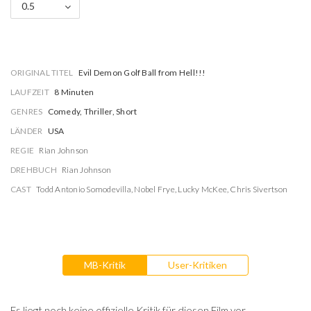
0.5
ORIGINAL TITEL
Evil Demon Golf Ball from Hell!!!
LAUFZEIT
8 Minuten
GENRES
Comedy, Thriller, Short
LÄNDER
USA
REGIE
Rian Johnson
DREHBUCH
Rian Johnson
CAST
Todd Antonio Somodevilla
,
Nobel Frye
,
Lucky McKee
,
Chris Sivertson
MB-Kritik
User-Kritiken
Es liegt noch keine offizielle Kritik für diesen Film vor.