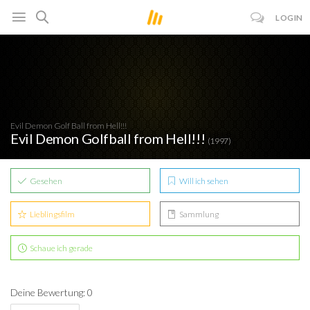
LOGIN
Evil Demon Golf Ball from Hell!!!
Evil Demon Golfball from Hell!!!
(1997)
Gesehen
Will ich sehen
Lieblingsfilm
Sammlung
Schaue ich gerade
Deine Bewertung: 0