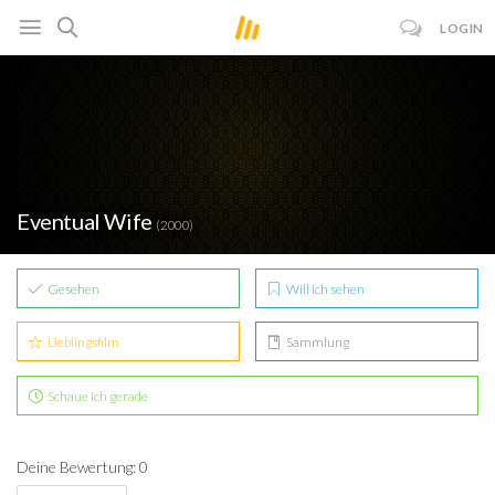
LOGIN
Eventual Wife
(2000)
Gesehen
Will ich sehen
Lieblingsfilm
Sammlung
Schaue ich gerade
Deine Bewertung: 0