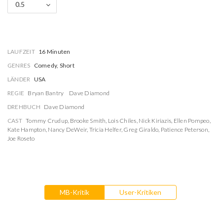
0.5
LAUFZEIT
16 Minuten
GENRES
Comedy, Short
LÄNDER
USA
REGIE
Bryan Bantry
Dave Diamond
DREHBUCH
Dave Diamond
CAST
Tommy Crudup
,
Brooke Smith
,
Lois Chiles
,
Nick Kiriazis
,
Ellen Pompeo
,
Kate Hampton
,
Nancy DeWeir
,
Tricia Helfer
,
Greg Giraldo
,
Patience Peterson
,
Joe Roseto
MB-Kritik
User-Kritiken