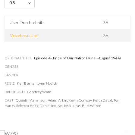
0.5
User Durchschnitt
7.5
Moviebreak User
7.5
ORIGINAL TITEL
Episode 4 - Pride of Our Nation (June - August 1944)
GENRES
LÄNDER
REGIE
Ken Burns
Lynn Novick
DREHBUCH
Geoffrey Ward
CAST
Quentin Aanenson
,
Adam Arkin
,
Kevin Conway
,
Keith David
,
Tom
Hanks
,
Rebecca Holtz
,
Daniel Inouye
,
Josh Lucas
,
Burt Wilson