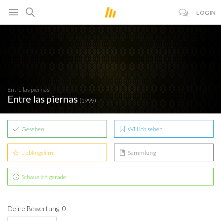
LOGIN
Entre las piernas
Entre las piernas
(1999)
Gesehen
Will ich sehen
Lieblingsfilm
Sammlung
Schaue ich gerade
Deine Bewertung: 0