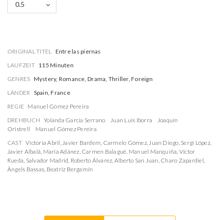
0.5
ORIGINAL TITEL
Entre las piernas
LAUFZEIT
115 Minuten
GENRES
Mystery, Romance, Drama, Thriller, Foreign
LÄNDER
Spain, France
REGIE
Manuel Gómez Pereira
DREHBUCH
Yolanda García Serrano
Juan Luis Iborra
Joaquín
Oristrell
Manuel Gómez Pereira
CAST
Victoria Abril
,
Javier Bardem
,
Carmelo Gómez
,
Juan Diego
,
Sergi López
,
Javier Albalá
,
María Adánez
,
Carmen Balagué
,
Manuel Manquiña
,
Víctor
Rueda
,
Salvador Madrid
,
Roberto Álvarez
,
Alberto San Juan
,
Charo Zapardiel
,
Àngels Bassas
,
Beatriz Bergamín