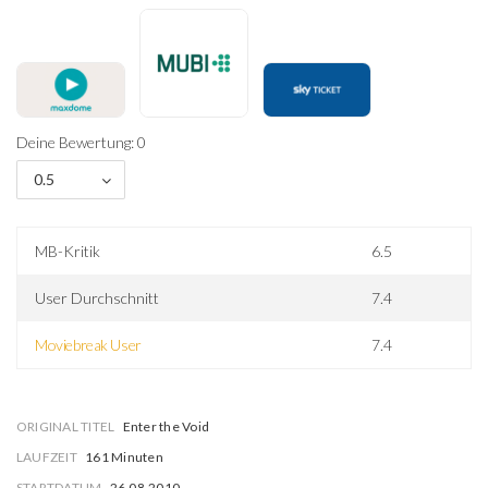
Deine Bewertung: 0
0.5
MB-Kritik
6.5
User Durchschnitt
7.4
Moviebreak User
7.4
ORIGINAL TITEL
Enter the Void
LAUFZEIT
161 Minuten
STARTDATUM
26.08.2010