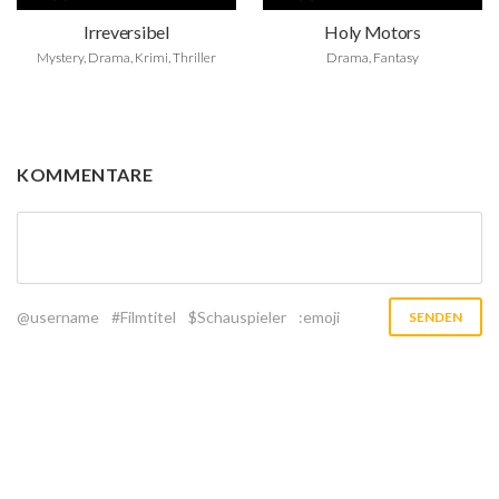
Irreversibel
Holy Motors
Mystery, Drama, Krimi, Thriller
Drama, Fantasy
KOMMENTARE
@username
#Filmtitel
$Schauspieler
:emoji