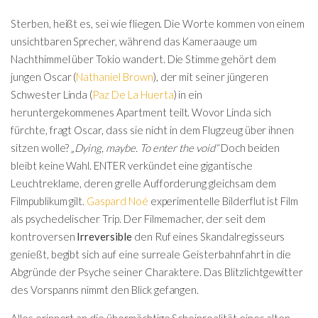
Sterben, heißt es, sei wie fliegen. Die Worte kommen von einem
unsichtbaren Sprecher, während das Kameraauge um
Nachthimmel über Tokio wandert. Die Stimme gehört dem
jungen Oscar (
Nathaniel Brown
), der mit seiner jüngeren
Schwester Linda (
Paz De La Huerta
) in ein
heruntergekommenes Apartment teilt. Wovor Linda sich
fürchte, fragt Oscar, dass sie nicht in dem Flugzeug über ihnen
sitzen wolle? „
Dying, maybe. To enter the void“
Doch beiden
bleibt keine Wahl. ENTER verkündet eine gigantische
Leuchtreklame, deren grelle Aufforderung gleichsam dem
Filmpublikum gilt.
Gaspard Noé
experimentelle Bilderflut ist Film
als psychedelischer Trip. Der Filmemacher, der seit dem
kontroversen
Irreversible
den Ruf eines Skandalregisseurs
genießt, begibt sich auf eine surreale Geisterbahnfahrt in die
Abgründe der Psyche seiner Charaktere. Das Blitzlichtgewitter
des Vorspanns nimmt den Blick gefangen.
Alles erinnert an die übermächtige Scheinrealität eines alten