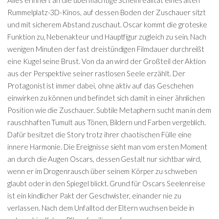
Rummelplatz-3D-Kinos, auf dessen Boden der Zuschauer sitzt
und mit sicherem Abstand zuschaut. Oscar kommt die groteske
Funktion zu, Nebenakteur und Hauptfigur zugleich zu sein. Nach
wenigen Minuten der fast dreistündigen Filmdauer durchreißt
eine Kugel seine Brust. Von da an wird der Großteil der Aktion
aus der Perspektive seiner rastlosen Seele erzählt. Der
Protagonist ist immer dabei, ohne aktiv auf das Geschehen
einwirken zu können und befindet sich damit in einer ähnlichen
Position wie die Zuschauer. Subtile Metaphern sucht man in dem
rauschhaften Tumult aus Tönen, Bildern und Farben vergeblich.
Dafür besitzet die Story trotz ihrer chaotischen Fülle eine
innere Harmonie. Die Ereignisse sieht man vom ersten Moment
an durch die Augen Oscars, dessen Gestalt nur sichtbar wird,
wenn er im Drogenrausch über seinem Körper zu schweben
glaubt oder in den Spiegel blickt. Grund für Oscars Seelenreise
ist ein kindlicher Pakt der Geschwister, einander nie zu
verlassen. Nach dem Unfalltod der Eltern wuchsen beide in