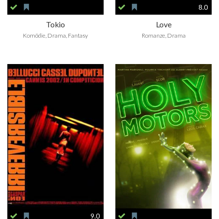
8.0
Tokio
Love
Komödie, Drama, Fantasy
Romanze, Drama
9.0