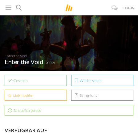
LOGIN
Enter the Void
Enter the Void
(2009)
Gesehen
Will ich sehen
Lieblingsfilm
Sammlung
Schaue ich gerade
VERFÜGBAR AUF