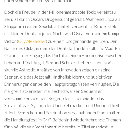
unterschiedlichen Pflegefamilien auf.
Doch die Freude, in der Millionenmetropole Tokio vereint zu
sein, ist durch Oscars Drogensucht getrübt. Während Linda als
Stripperin in einem Sexclub arbeitet, verdient ihr Bruder Geld
mit kleinen Deals. In jener Nacht wird Oscar von seinem Kumpel
Olly Alexander
Victor (
) zu einem Drogenhandel gerufen. Der
Name des Clubs, in dem der Deal stattfinden soll: The Void. Für
Oscar ist der Eingang das Portal zu einem Horrorreise zwischen
Leben und Tod. Angst, Sex und Schmerz beherrschen Noés
skurrile Ästhetik. Ansätze von Innovation zeigen einzelne
Szenen, die das Jetzt mit Kindheitsbildern und subjektiven
Erinnerungen der beiden Hauptprotagonisten verknüpfen. Die
mal grell flackernden, mal pechschwarzen Sequenzen
verschmelzen zu einem Reigen, der immer wieder das
Spiralmotiv als Symbol der Unumkehrbarkeit und Unendlichkeit
zitiert. Schrecken und Faszination des Unabänderlichen halten
die Handlung fest im Griff. Beide sind wiederkehrende Themen
für Noé, die sein Vorgängerfilm bereits im Titel anspricht. In