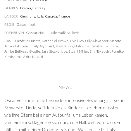
GENRES
Drama, Fantasy
LÄNDER
Germany, Italy, Canada, France
REGIE
Gaspar Noé
DREHBUCH
Gaspar Noé
Lucile Hadžihalilović
CAST
Paz de la Huerta
,
Nathaniel Brown
,
Cyril Roy
,
Olly Alexander
,
Masato
Tanno
,
Ed Spear
,
Emily Alyn Lind
,
Jesse Kuhn
,
Nobu Imai
,
Sakiko Fukuhara
,
Janice Béliveau-Sicotte
,
Sara Stockbridge
,
Stuart Miller
,
Emi Takeuchi
,
Rumiko
Kimishima
,
Akira Kuzuki
INHALT
Oscar verbindet eine besonders intensive Beziehung mit seiner
Schwester Linda, seitdem sie als Kinder miterleben mussten,
wie ihre Eltern bei einem Autounfall ums Leben kamen.
Gemeinsam schlagen sie sich durch die Halbwelt von Tokio. Er
hält sich mit kleinen Drogendeals über Wasser, sie tritt als