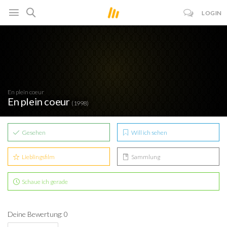
LOGIN
En plein coeur
En plein coeur
(1998)
Gesehen
Will ich sehen
Lieblingsfilm
Sammlung
Schaue ich gerade
Deine Bewertung: 0