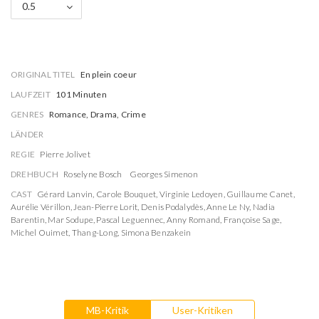
0.5
ORIGINAL TITEL
En plein coeur
LAUFZEIT
101 Minuten
GENRES
Romance, Drama, Crime
LÄNDER
REGIE
Pierre Jolivet
DREHBUCH
Roselyne Bosch
Georges Simenon
CAST
Gérard Lanvin
,
Carole Bouquet
,
Virginie Ledoyen
,
Guillaume Canet
,
Aurélie Vérillon
,
Jean-Pierre Lorit
,
Denis Podalydès
,
Anne Le Ny
,
Nadia
Barentin
,
Mar Sodupe
,
Pascal Leguennec
,
Anny Romand
,
Françoise Sage
,
Michel Ouimet
,
Thang-Long
,
Simona Benzakein
MB-Kritik
User-Kritiken