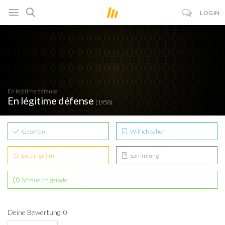
LOGIN
En légitime défense
En légitime défense
(1958)
Gesehen
Will ich sehen
Lieblingsfilm
Sammlung
Schaue ich gerade
Deine Bewertung: 0