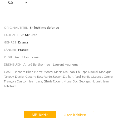
0.5
ORIGINAL TITEL
En légitime défense
LAUFZEIT
98 Minuten
GENRES
Drama
LÄNDER
France
REGIE
André Berthomieu
DREHBUCH
André Berthomieu
Laurent Heynemann
CAST
Bernard Blier
,
Pierre Mondy
,
Maria Mauban
,
Philippe Nicaud
,
Monique
Tanguy
,
Daniel Cauchy
,
Rosy Varte
,
Robert Dalban
,
Paul Bonifas
,
Léonce Corne
,
François Darbon
,
Jean Lara
,
Gisèle Robert
,
Mona Dol
,
Georges Hubert
,
Jean
Lefebvre
MB-Kritik
User-Kritiken