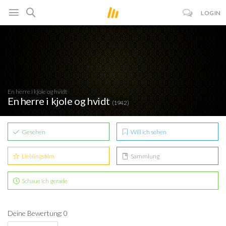
LOGIN
En herre i kjole og hvidt
En herre i kjole og hvidt
(1942)
Gesehen
Will ich sehen
Lieblingsfilm
Sammlung
Schaue ich gerade
Deine Bewertung: 0