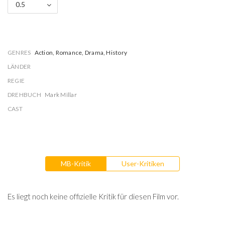
0.5
GENRES
Action, Romance, Drama, History
LÄNDER
REGIE
DREHBUCH
Mark Millar
CAST
MB-Kritik
User-Kritiken
Es liegt noch keine offizielle Kritik für diesen Film vor.