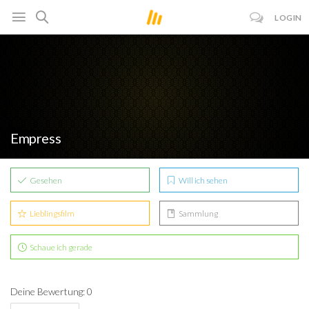
LOGIN
Empress
Gesehen
Will ich sehen
Lieblingsfilm
Sammlung
Schaue ich gerade
Deine Bewertung: 0