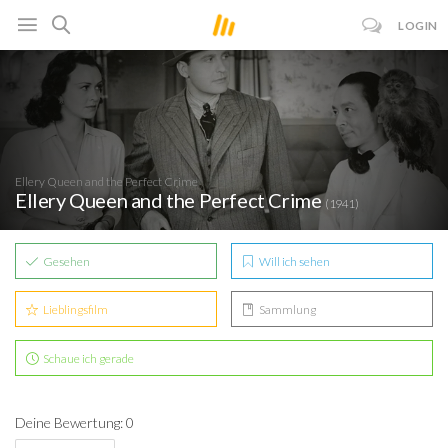
LOGIN
Ellery Queen and the Perfect Crime
Ellery Queen and the Perfect Crime
(1941)
Gesehen
Will ich sehen
Lieblingsfilm
Sammlung
Schaue ich gerade
Deine Bewertung: 0