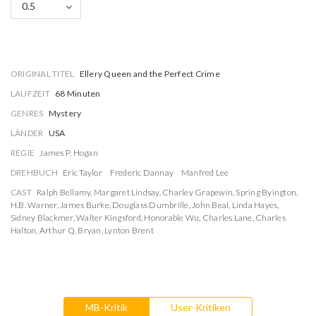
0.5
ORIGINAL TITEL
Ellery Queen and the Perfect Crime
LAUFZEIT
68 Minuten
GENRES
Mystery
LÄNDER
USA
REGIE
James P. Hogan
DREHBUCH
Eric Taylor
Frederic Dannay
Manfred Lee
CAST
Ralph Bellamy
,
Margaret Lindsay
,
Charley Grapewin
,
Spring Byington
,
H.B. Warner
,
James Burke
,
Douglass Dumbrille
,
John Beal
,
Linda Hayes
,
Sidney Blackmer
,
Walter Kingsford
,
Honorable Wu
,
Charles Lane
,
Charles
Halton
,
Arthur Q. Bryan
,
Lynton Brent
MB-Kritik
User-Kritiken