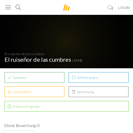
LOGIN
El ruiseñor de las cumbres
El ruiseñor de las cumbres
(1958)
Gesehen
Will ich sehen
Lieblingsfilm
Sammlung
Schaue ich gerade
Deine Bewertung: 0