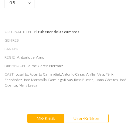
0.5
ORIGINAL TITEL
El ruiseñor de las cumbres
GENRES
LÄNDER
REGIE
Antonio del Amo
DREHBUCH
Jaime García Herranz
CAST
Joselito
,
Roberto Camardiel
,
Antonio Casas
,
Aníbal Vela
,
Félix
Fernández
,
José Moratalla
,
Domingo Rivas
,
Rosa Fúster
,
Juana Cáceres
,
José
Cuenca
,
Mery Leyva
MB-Kritik
User-Kritiken