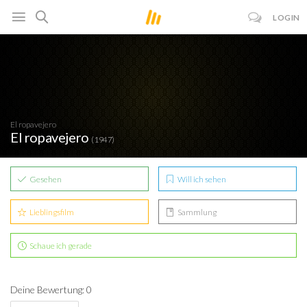
LOGIN
El ropavejero
El ropavejero
(1947)
Gesehen
Will ich sehen
Lieblingsfilm
Sammlung
Schaue ich gerade
Deine Bewertung: 0