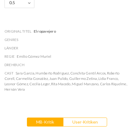
0.5
ORIGINAL TITEL
El ropavejero
GENRES
LÄNDER
REGIE
Emilio Gómez Muriel
DREHBUCH
CAST
Sara García
,
Humberto Rodríguez
,
Conchita Gentil Arcos
,
Roberto
Corell
,
Carmelita González
,
Juan Pulido
,
Guillermo Zetina
,
Lidia Franco
,
Leonor Gómez
,
Cecilia Leger
,
Rita Macedo
,
Miguel Manzano
,
Carlos Riquelme
,
Hernán Vera
MB-Kritik
User-Kritiken