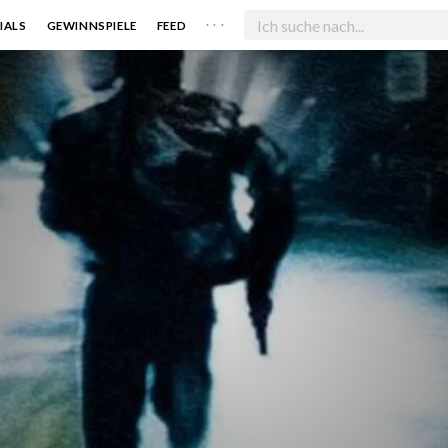
. . .
IALS
GEWINNSPIELE
FEED