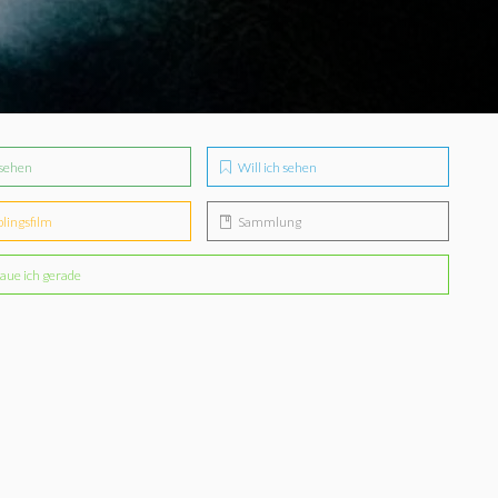
sehen
Will ich sehen
blingsfilm
Sammlung
aue ich gerade