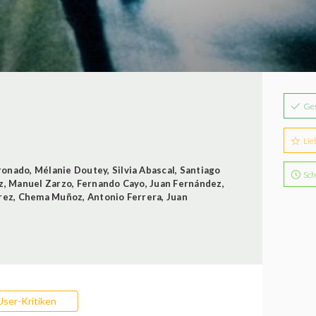
Ge
Lie
ronado
,
Mélanie Doutey
,
Silvia Abascal
,
Santiago
Sch
z
,
Manuel Zarzo
,
Fernando Cayo
,
Juan Fernández
,
rez
,
Chema Muñoz
,
Antonio Ferrera
,
Juan
User-Kritiken