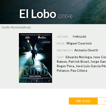
El Lobo
(2004)
Quelle:
themoviedb.org
125 MIN
THRILLER
Miguel Courtois
REGIE
Antonio Onetti
DREHBUCH
Eduardo Noriega
,
Jose Co
CAST
Ramos
,
Patrick Bruel
,
Jorge San
Roger Pera
,
José Luis García Pé
Polanco
,
Pau Cólera
MB-Kritik