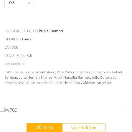
0.5
ORIGINAL TITEL
El Litri y su sombra
GENRES
Drama
LÄNDER
REGIE
Rafael Gil
DREHBUCH
CAST
Katia Loritz
,
Ismael Merlo
,
Pepe Rubio
,
Jorge Vico
,
Roberto Rey
,
Rafael
Bardem
,
Luisa Hernán
,
Manuel Arbó
,
Manolita Barroso
,
Julio Goróstegui
,
Erasmo Pascual
,
Manolo Morán
,
José Isbert
,
Licia Calderón
,
Ángel Ter
MB-Kritik
User-Kritiken