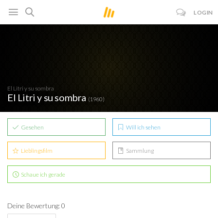
LOGIN
El Litri y su sombra
El Litri y su sombra
(1960)
Gesehen
Will ich sehen
Lieblingsfilm
Sammlung
Schaue ich gerade
Deine Bewertung: 0