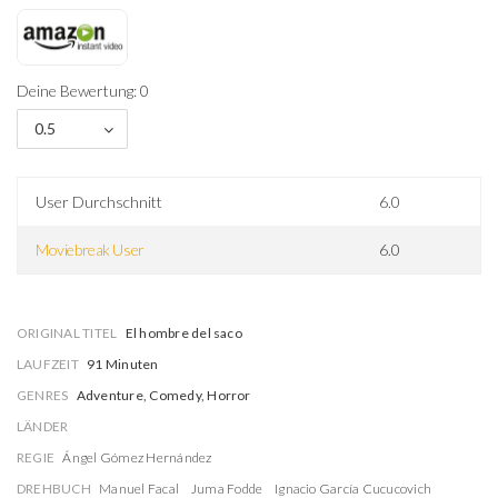
Deine Bewertung: 0
0.5
User Durchschnitt
6.0
Moviebreak User
6.0
ORIGINAL TITEL
El hombre del saco
LAUFZEIT
91 Minuten
GENRES
Adventure, Comedy, Horror
LÄNDER
REGIE
Ángel Gómez Hernández
DREHBUCH
Manuel Facal
Juma Fodde
Ignacio García Cucucovich