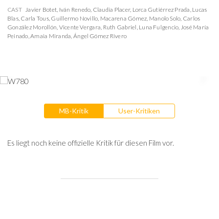
CAST
Javier Botet
,
Iván Renedo
,
Claudia Placer
,
Lorca Gutiérrez Prada
,
Lucas
Blas
,
Carla Tous
,
Guillermo Novillo
,
Macarena Gómez
,
Manolo Solo
,
Carlos
González Morollón
,
Vicente Vergara
,
Ruth Gabriel
,
Luna Fulgencio
,
José María
Peinado
,
Amaia Miranda
,
Ángel Gómez Rivero
MB-Kritik
User-Kritiken
Es liegt noch keine offizielle Kritik für diesen Film vor.