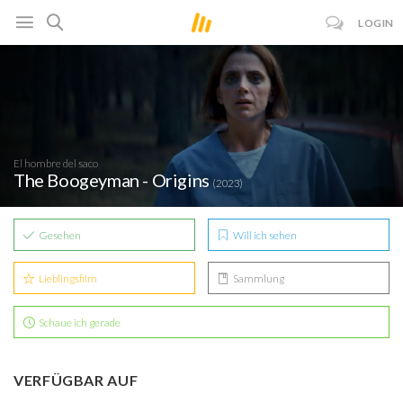
LOGIN
El hombre del saco
The Boogeyman - Origins
(2023)
Gesehen
Will ich sehen
Lieblingsfilm
Sammlung
Schaue ich gerade
VERFÜGBAR AUF