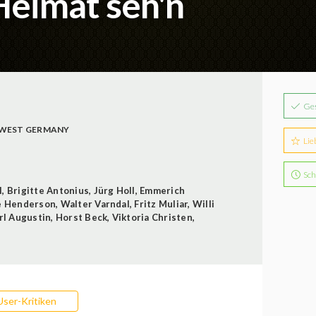
Heimat seh'n
Ge
WEST GERMANY
Lie
Sch
l
,
Brigitte Antonius
,
Jürg Holl
,
Emmerich
e Henderson
,
Walter Varndal
,
Fritz Muliar
,
Willi
rl Augustin
,
Horst Beck
,
Viktoria Christen
,
User-Kritiken