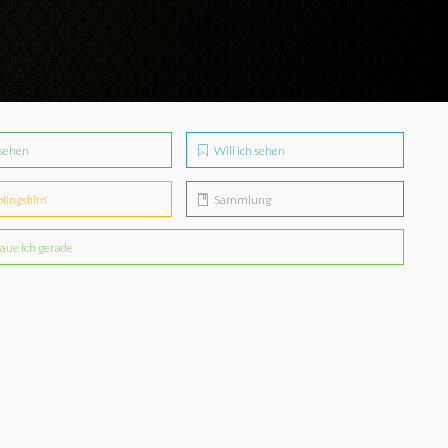
sehen
Will ich sehen
blingsfilm
Sammlung
aue ich gerade