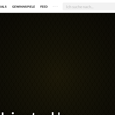
. . .
IALS
GEWINNSPIELE
FEED