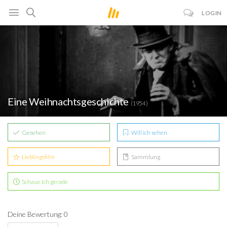
LOGIN
Eine Weihnachtsgeschichte
(1954)
Gesehen
Will ich sehen
Lieblingsfilm
Sammlung
Schaue ich gerade
Deine Bewertung: 0