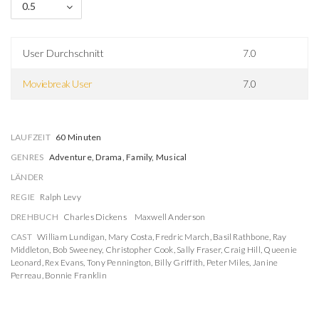
0.5
User Durchschnitt
7.0
Moviebreak User
7.0
LAUFZEIT
60 Minuten
GENRES
Adventure, Drama, Family, Musical
LÄNDER
REGIE
Ralph Levy
DREHBUCH
Charles Dickens
Maxwell Anderson
CAST
William Lundigan
,
Mary Costa
,
Fredric March
,
Basil Rathbone
,
Ray
Middleton
,
Bob Sweeney
,
Christopher Cook
,
Sally Fraser
,
Craig Hill
,
Queenie
Leonard
,
Rex Evans
,
Tony Pennington
,
Billy Griffith
,
Peter Miles
,
Janine
Perreau
,
Bonnie Franklin