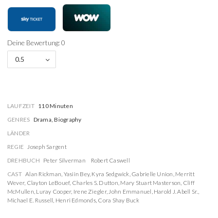
Deine Bewertung: 0
0.5
LAUFZEIT
110 Minuten
GENRES
Drama, Biography
LÄNDER
REGIE
Joseph Sargent
DREHBUCH
Peter Silverman
Robert Caswell
CAST
Alan Rickman
,
Yasiin Bey
,
Kyra Sedgwick
,
Gabrielle Union
,
Merritt
Wever
,
Clayton LeBouef
,
Charles S. Dutton
,
Mary Stuart Masterson
,
Cliff
McMullen
,
Luray Cooper
,
Irene Ziegler
,
John Emmanuel
,
Harold J. Abell Sr.
,
Michael E. Russell
,
Henri Edmonds
,
Cora Shay Buck