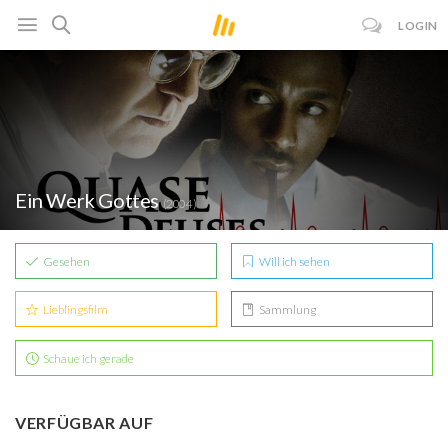
LOGIN
Ein Werk Gottes
(2004)
Gesehen
Will ich sehen
Lieblingsfilm
Sammlung
Schaue ich gerade
VERFÜGBAR AUF