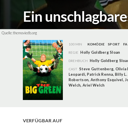
Ein unschlagbar
Quelle:
themoviedb.org
100 MIN
KOMÖDIE
SPORT
FA
Holly Goldberg Sloan
REGIE
Holly Goldberg Sloa
DREHBUCH
Steve Guttenberg
,
Olivia
CAST
Leopardi
,
Patrick Renna
,
Billy L
Robertson
,
Anthony Esquivel
,
J
Welch
,
Ariel Welch
VERFÜGBAR AUF