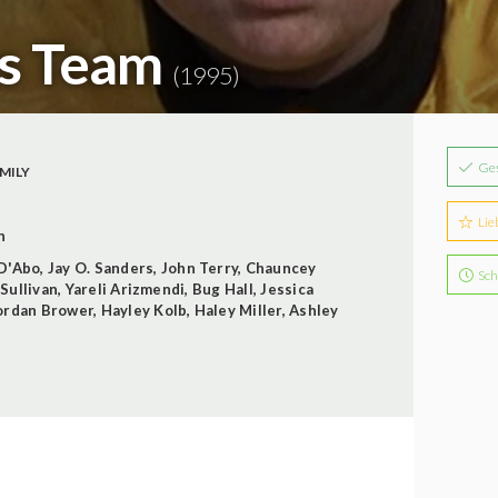
es Team
(1995)
Ge
MILY
Lie
n
 D'Abo
,
Jay O. Sanders
,
John Terry
,
Chauncey
Sch
. Sullivan
,
Yareli Arizmendi
,
Bug Hall
,
Jessica
ordan Brower
,
Hayley Kolb
,
Haley Miller
,
Ashley