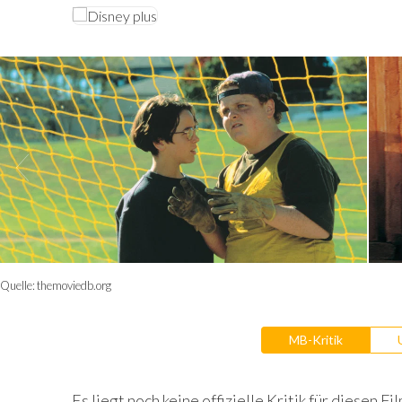
Quelle:
themoviedb.org
MB-Kritik
Es liegt noch keine offizielle Kritik für diesen Fil