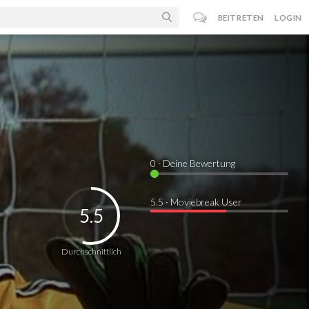
BEITRETEN
LOGIN
0
· Deine Bewertung
5.5 · Moviebreak User
5.5
Durchschnittlich