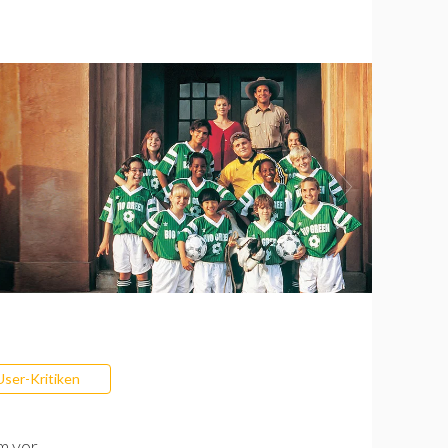
User-Kritiken
m vor.