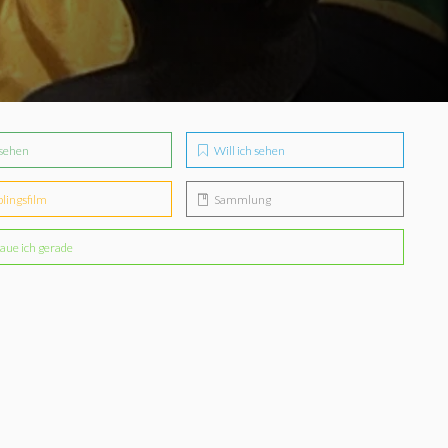
sehen
Will ich sehen
blingsfilm
Sammlung
aue ich gerade