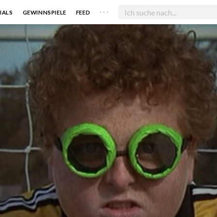
. . .
IALS
GEWINNSPIELE
FEED