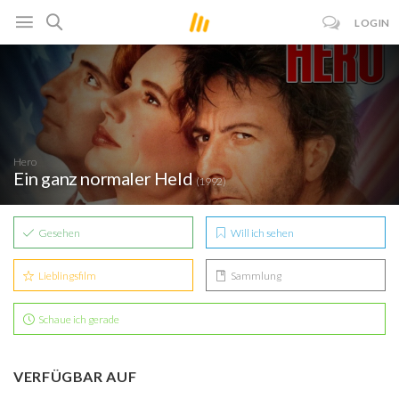
LOGIN
Hero
Ein ganz normaler Held
(1992)
Gesehen
Will ich sehen
Lieblingsfilm
Sammlung
Schaue ich gerade
VERFÜGBAR AUF