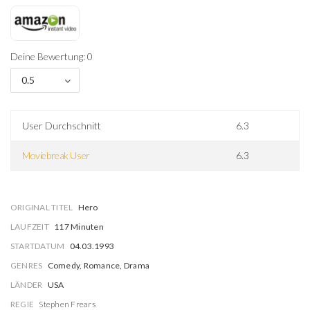
Deine Bewertung: 0
0.5
User Durchschnitt
6.3
Moviebreak User
6.3
ORIGINAL TITEL
Hero
LAUFZEIT
117 Minuten
STARTDATUM
04.03.1993
GENRES
Comedy, Romance, Drama
LÄNDER
USA
REGIE
Stephen Frears