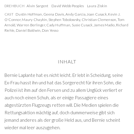
DREHBUCH
Alvin Sargent
David Webb Peoples
Laura Ziskin
CAST
Dustin Hoffman
,
Geena Davis
,
Andy Garcia
,
Joan Cusack
,
Kevin J.
O'Connor
,
Maury Chaykin
,
Stephen Tobolowsky
,
Christian Clemenson
,
Tom
Arnold
,
Warren Berlinger
,
Cady Huffman
,
Susie Cusack
,
James Madio
,
Richard
Riehle
,
Daniel Baldwin
,
Don Yesso
INHALT
Bernie Laplante hat es nicht leicht. Er lebt in Scheidung, seine
Ex-Frau hasst ihn und hat das Sorgerecht für ihren Sohn, die
Polizei ist ihm auf den Fersen und zu allem Unglück verliert er
auch noch einen Schuh, als er einige Passagiere eines
abgestürzten Flugzeugs retten will. Die Medien spielen die
Rettungsaktion mächtig auf, doch dummerweise gibt sich
jemand anderes als der große Held aus, und Bernie scheint
wieder mal leer auszugehen.