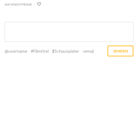
vor einem Monat
@username
#Filmtitel
$Schauspieler
:emoji