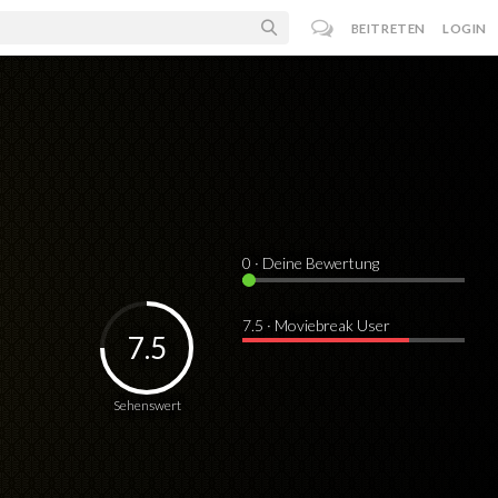
BEITRETEN
LOGIN
0
· Deine Bewertung
7.5 · Moviebreak User
7.5
Sehenswert