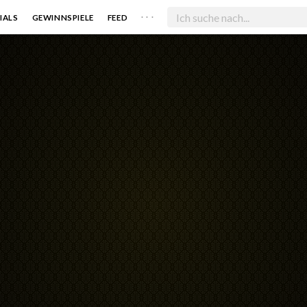
. . .
IALS
GEWINNSPIELE
FEED