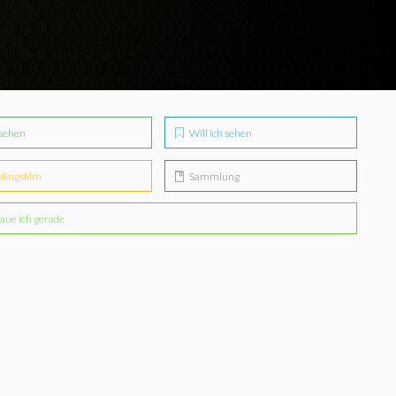
sehen
Will ich sehen
blingsfilm
Sammlung
aue ich gerade