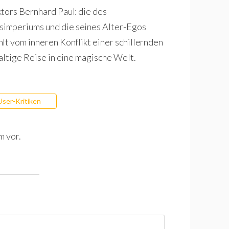
tors Bernhard Paul: die des
imperiums und die seines Alter-Egos
lt vom inneren Konflikt einer schillernden
altige Reise in eine magische Welt.
User-Kritiken
m vor.