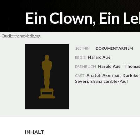
Ein Clown, Ein L
Quelle:
themoviedb.org
105 MIN
DOKUMENTARFILM
Harald Aue
REGIE
Harald Aue
Thomas 
DREHBUCH
Anatoli Akerman
,
Kai Eik
CAST
Severi
,
Eliana Larible-Paul
INHALT