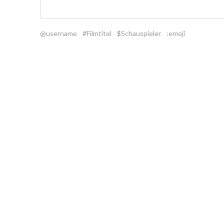
@username
#Filmtitel
$Schauspieler
:emoji