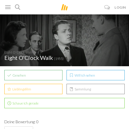
LOGIN
Eight O'Clock Walk
Eight O'Clock Walk
(1955)
Gesehen
Will ich sehen
Lieblingsfilm
Sammlung
Schaue ich gerade
Deine Bewertung: 0