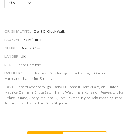
0.5
ORIGINAL TITEL
Eight O'Clock Walk
LAUFZEIT
87 Minuten
GENRES
Drama, Crime
LÄNDER
UK
REGIE
Lance Comfort
DREHBUCH
John Baines
Guy Morgan
Jack Roffey
Gordon
Harboard
Katherine Strueby
CAST
Richard Attenborough
,
Cathy O'Donnell
,
Derek Farr
,
Ian Hunter
,
Maurice Denham
,
Bruce Seton
,
Harry Welchman
,
Kynaston Reeves
,
Lily Kann
,
Eithne Dunne
,
Cheryl Molineaux
,
Totti Truman Taylor
,
Robert Adair
,
Grace
Arnold
,
David Hannaford
,
Sally Stephens