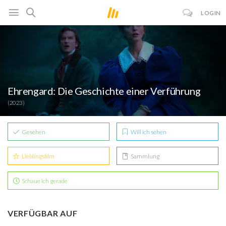
LOGIN
Ehrengard: Die Geschichte einer Verführung
(2023)
Gesehen
Will ich sehen
Lieblingsfilm
Sammlung
Schaue ich gerade
VERFÜGBAR AUF