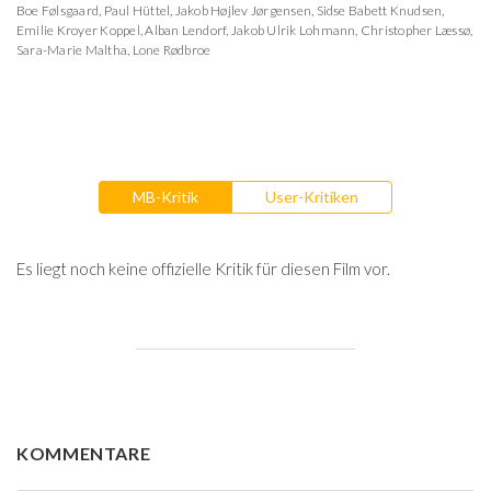
Boe Følsgaard
,
Paul Hüttel
,
Jakob Højlev Jørgensen
,
Sidse Babett Knudsen
,
Emilie Kroyer Koppel
,
Alban Lendorf
,
Jakob Ulrik Lohmann
,
Christopher Læssø
,
Sara-Marie Maltha
,
Lone Rødbroe
MB-Kritik
User-Kritiken
Es liegt noch keine offizielle Kritik für diesen Film vor.
KOMMENTARE