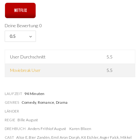
Deine Bewertung: 0
0.5
User Durchschnitt
5.5
Moviebreak User
5.5
LAUFZEIT
94 Minuten
GENRES
Comedy, Romance, Drama
LÄNDER
REGIE
Bille August
DREHBUCH
Anders Frithiof August
Karen Blixen
CAST
Alice E. Bier Zandén
,
Emil Aron Dorph
,
Kit Eichler
,
Asger Falck
,
Mikkel