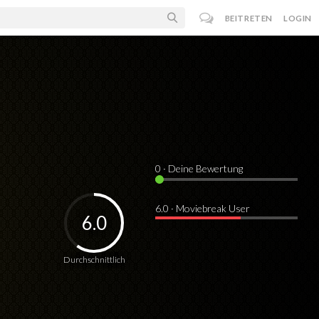
BEITRETEN
LOGIN
0
· Deine Bewertung
6.0 · Moviebreak User
6.0
Durchschnittlich