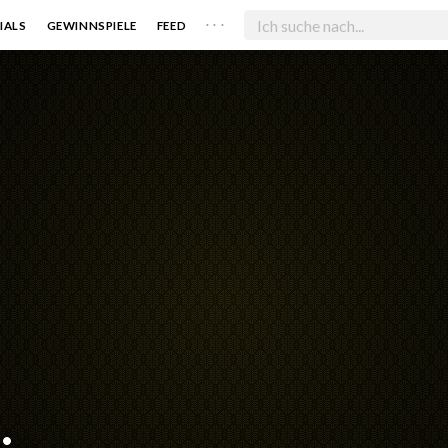
. . .
IALS
GEWINNSPIELE
FEED