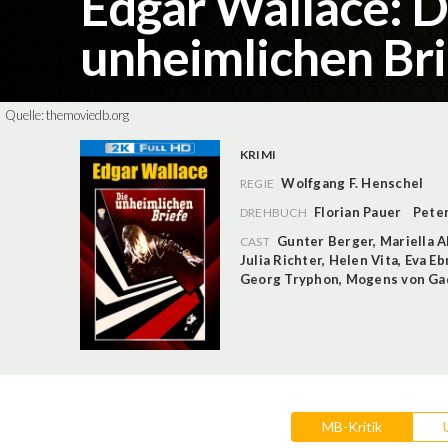
Edgar Wallace: D
unheimlichen Br
Quelle:
themoviedb.org
KRIMI
Wolfgang F. Henschel
REGIE
Florian Pauer
Pete
DREHBUCH
Gunter Berger
,
Mariella 
CAST
Julia Richter
,
Helen Vita
,
Eva Eb
Georg Tryphon
,
Mogens von G
MB-Kritik