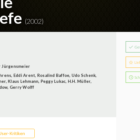
ie
iefe
(2002)
Ge
Lie
r Jürgensmeier
Ahrens
,
Eddi Arent
,
Rosalind Baffoe
,
Udo Schenk
,
Sch
ner
,
Klaus Lehmann
,
Peggy Lukac
,
H.H. Müller
,
adow
,
Gerry Wolff
User-Kritiken