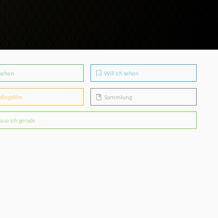
sehen
Will ich sehen
blingsfilm
Sammlung
aue ich gerade