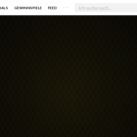
. . .
IALS
GEWINNSPIELE
FEED