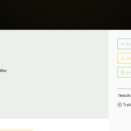
Ge
Lie
dler
Sch
TRAILER 
Trail