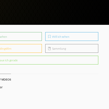
sehen
Will ich sehen
blingsfilm
Sammlung
aue ich gerade
/ VIDEOS
er