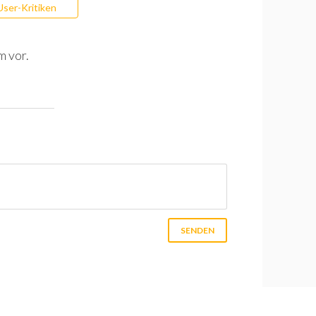
User-Kritiken
m vor.