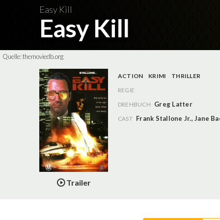
Easy Kill
Easy Kill
Quelle:
themoviedb.org
ACTION
KRIMI
THRILLER
REGIE
Greg Latter
DREHBUCH
Frank Stallone Jr.
,
Jane Ba
CAST
Trailer