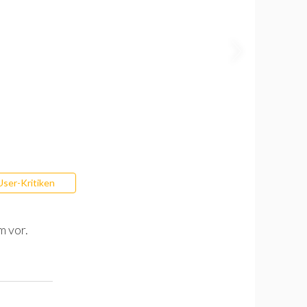
User-Kritiken
m vor.