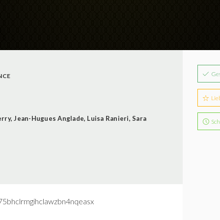
Ge
NCE
Lie
erry
,
Jean-Hugues Anglade
,
Luisa Ranieri
,
Sara
Sch