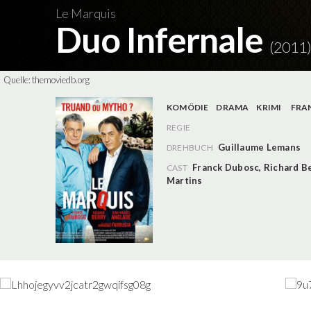
Le Marquis
Duo Infernale
(2011)
Quelle:
themoviedb.org
KOMÖDIE
DRAMA
KRIMI
FRA
REGIE
Guillaume Lemans
DREHBUCH
Franck Dubosc
,
Richard B
CAST
Martins