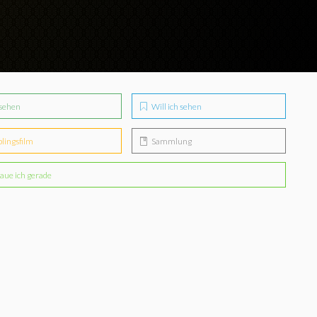
sehen
Will ich sehen
blingsfilm
Sammlung
aue ich gerade