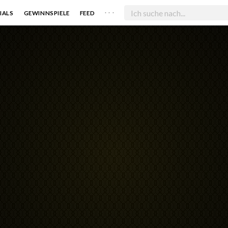
. . .
IALS
GEWINNSPIELE
FEED