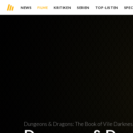
NEWS
FILME
KRITIKEN
SERIEN
TOP-LISTEN
SPEC
Dungeons & Dragons: The Book of Vile Darknes