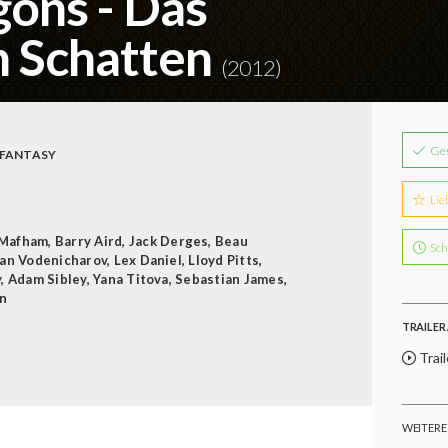
ons - Das
n Schatten
(2012)
Ge
FANTASY
Lie
 Mafham
,
Barry Aird
,
Jack Derges
,
Beau
Sch
ian Vodenicharov
,
Lex Daniel
,
Lloyd Pitts
,
y
,
Adam Sibley
,
Yana Titova
,
Sebastian James
,
on
TRAILER 
Trail
WEITERE