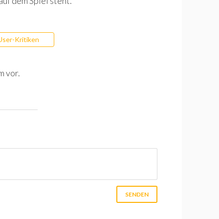
uf dem Spiel steht.
User-Kritiken
m vor.