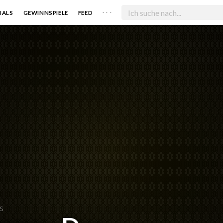
. . .
IALS
GEWINNSPIELE
FEED
s