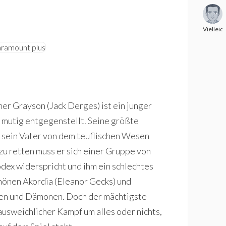
Vielleic
r Grayson (Jack Derges) ist ein junger
t mutig entgegenstellt. Seine größte
s sein Vater von dem teuflischen Wesen
zu retten muss er sich einer Gruppe von
ex widerspricht und ihm ein schlechtes
hönen Akordia (Eleanor Gecks) und
en und Dämonen. Doch der mächtigste
ausweichlicher Kampf um alles oder nichts,