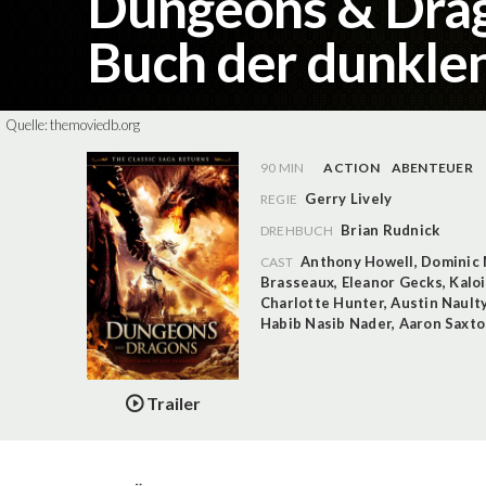
Dungeons & Drag
Buch der dunkle
Quelle:
themoviedb.org
90 MIN
ACTION
ABENTEUER
Gerry Lively
REGIE
Brian Rudnick
DREHBUCH
Anthony Howell
,
Dominic
CAST
Brasseaux
,
Eleanor Gecks
,
Kalo
Charlotte Hunter
,
Austin Nault
Habib Nasib Nader
,
Aaron Saxt
Trailer