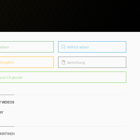
sehen
Will ich sehen
blingsfilm
Sammlung
aue ich gerade
/ VIDEOS
er
 KRITIKEN