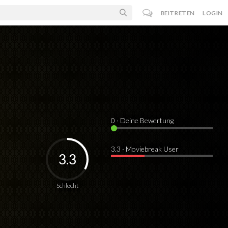
BEITRETEN
LOGIN
0
· Deine Bewertung
3.3 · Moviebreak User
3.3
Schlecht