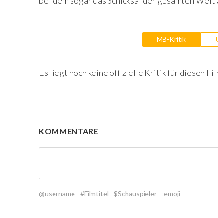
bei dem sogar das Schicksal der gesamten Welt a
MB-Kritik
Es liegt noch keine offizielle Kritik für diesen Fil
KOMMENTARE
@username
#Filmtitel
$Schauspieler
:emoji